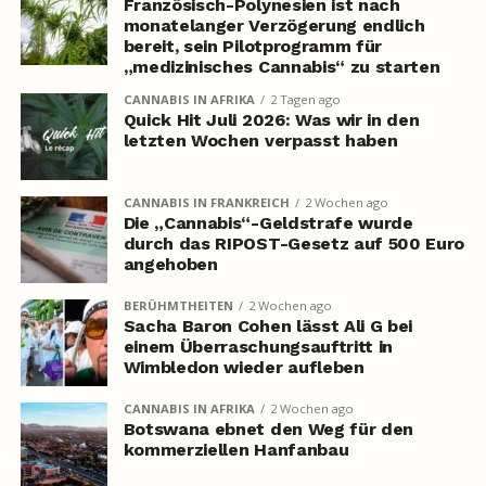
Französisch-Polynesien ist nach
monatelanger Verzögerung endlich
bereit, sein Pilotprogramm für
„medizinisches Cannabis“ zu starten
CANNABIS IN AFRIKA
2 Tagen ago
Quick Hit Juli 2026: Was wir in den
letzten Wochen verpasst haben
CANNABIS IN FRANKREICH
2 Wochen ago
Die „Cannabis“-Geldstrafe wurde
durch das RIPOST-Gesetz auf 500 Euro
angehoben
BERÜHMTHEITEN
2 Wochen ago
Sacha Baron Cohen lässt Ali G bei
einem Überraschungsauftritt in
Wimbledon wieder aufleben
CANNABIS IN AFRIKA
2 Wochen ago
Botswana ebnet den Weg für den
kommerziellen Hanfanbau