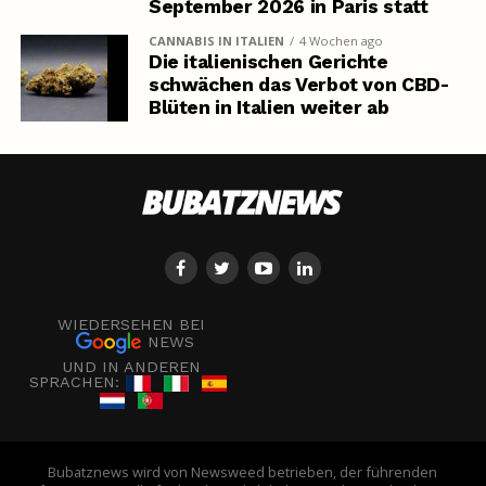
September 2026 in Paris statt
CANNABIS IN ITALIEN
4 Wochen ago
Die italienischen Gerichte
schwächen das Verbot von CBD-
Blüten in Italien weiter ab
WIEDERSEHEN BEI
NEWS
UND IN ANDEREN
SPRACHEN:
Bubatznews wird von Newsweed betrieben, der führenden