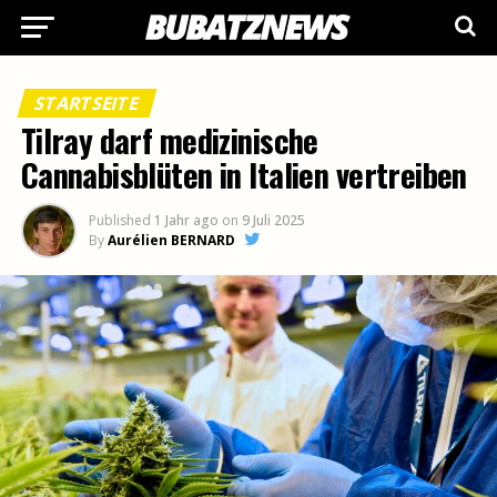
STARTSEITE
Tilray darf medizinische
Cannabisblüten in Italien vertreiben
Published
1 Jahr ago
on
9 Juli 2025
By
Aurélien BERNARD