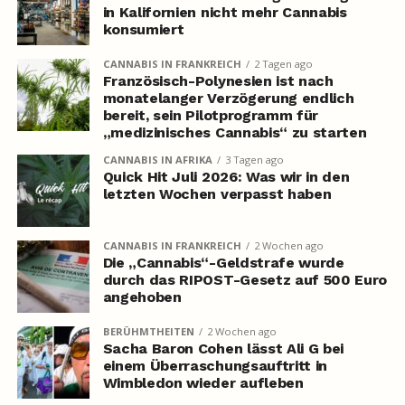
in Kalifornien nicht mehr Cannabis
konsumiert
CANNABIS IN FRANKREICH
2 Tagen ago
Französisch-Polynesien ist nach
monatelanger Verzögerung endlich
bereit, sein Pilotprogramm für
„medizinisches Cannabis“ zu starten
CANNABIS IN AFRIKA
3 Tagen ago
Quick Hit Juli 2026: Was wir in den
letzten Wochen verpasst haben
CANNABIS IN FRANKREICH
2 Wochen ago
Die „Cannabis“-Geldstrafe wurde
durch das RIPOST-Gesetz auf 500 Euro
angehoben
BERÜHMTHEITEN
2 Wochen ago
Sacha Baron Cohen lässt Ali G bei
einem Überraschungsauftritt in
Wimbledon wieder aufleben