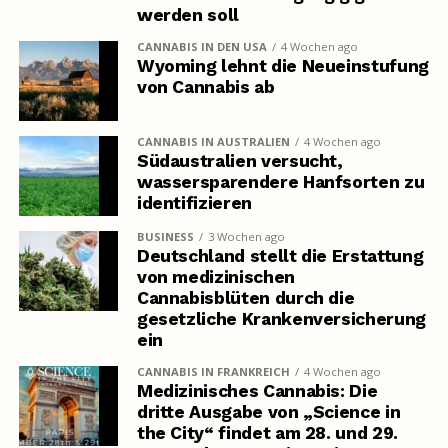
werden soll
CANNABIS IN DEN USA
4 Wochen ago
Wyoming lehnt die Neueinstufung
von Cannabis ab
CANNABIS IN AUSTRALIEN
4 Wochen ago
Südaustralien versucht,
wassersparendere Hanfsorten zu
identifizieren
BUSINESS
3 Wochen ago
Deutschland stellt die Erstattung
von medizinischen
Cannabisblüten durch die
gesetzliche Krankenversicherung
ein
CANNABIS IN FRANKREICH
4 Wochen ago
Medizinisches Cannabis: Die
dritte Ausgabe von „Science in
the City“ findet am 28. und 29.