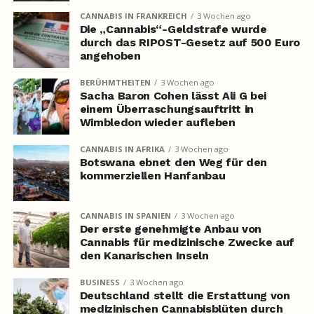
CANNABIS IN FRANKREICH
3 Wochen ago
Die „Cannabis“-Geldstrafe wurde
durch das RIPOST-Gesetz auf 500 Euro
angehoben
BERÜHMTHEITEN
3 Wochen ago
Sacha Baron Cohen lässt Ali G bei
einem Überraschungsauftritt in
Wimbledon wieder aufleben
CANNABIS IN AFRIKA
3 Wochen ago
Botswana ebnet den Weg für den
kommerziellen Hanfanbau
CANNABIS IN SPANIEN
3 Wochen ago
Der erste genehmigte Anbau von
Cannabis für medizinische Zwecke auf
den Kanarischen Inseln
BUSINESS
3 Wochen ago
Deutschland stellt die Erstattung von
medizinischen Cannabisblüten durch