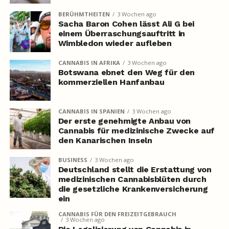
BERÜHMTHEITEN
3 Wochen ago
Sacha Baron Cohen lässt Ali G bei
einem Überraschungsauftritt in
Wimbledon wieder aufleben
CANNABIS IN AFRIKA
3 Wochen ago
Botswana ebnet den Weg für den
kommerziellen Hanfanbau
CANNABIS IN SPANIEN
3 Wochen ago
Der erste genehmigte Anbau von
Cannabis für medizinische Zwecke auf
den Kanarischen Inseln
BUSINESS
3 Wochen ago
Deutschland stellt die Erstattung von
medizinischen Cannabisblüten durch
die gesetzliche Krankenversicherung
ein
CANNABIS FÜR DEN FREIZEITGEBRAUCH
3 Wochen ago