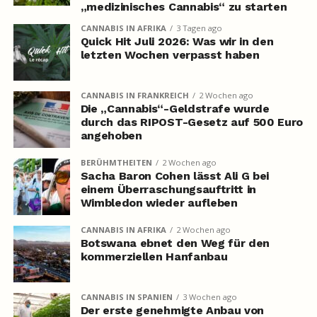
„medizinisches Cannabis“ zu starten
CANNABIS IN AFRIKA
3 Tagen ago
Quick Hit Juli 2026: Was wir in den
letzten Wochen verpasst haben
CANNABIS IN FRANKREICH
2 Wochen ago
Die „Cannabis“-Geldstrafe wurde
durch das RIPOST-Gesetz auf 500 Euro
angehoben
BERÜHMTHEITEN
2 Wochen ago
Sacha Baron Cohen lässt Ali G bei
einem Überraschungsauftritt in
Wimbledon wieder aufleben
CANNABIS IN AFRIKA
2 Wochen ago
Botswana ebnet den Weg für den
kommerziellen Hanfanbau
CANNABIS IN SPANIEN
3 Wochen ago
Der erste genehmigte Anbau von