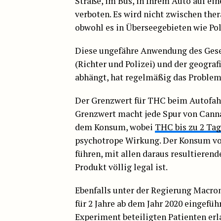
Straße, im Bus, in Ihrem Auto auf eine
verboten. Es wird nicht zwischen the
obwohl es in Überseegebieten wie Pol
Diese ungefähre Anwendung des Gese
(Richter und Polizei) und der geogra
abhängt, hat regelmäßig das Problem
Der Grenzwert für THC beim Autofahre
Grenzwert macht jede Spur von Canna
dem Konsum, wobei
THC bis zu 2 Tag
psychotrope Wirkung. Der Konsum v
führen, mit allen daraus resultieren
Produkt völlig legal ist.
Ebenfalls unter der Regierung Macr
für 2 Jahre ab dem Jahr 2020 eingefü
Experiment beteiligten Patienten erl