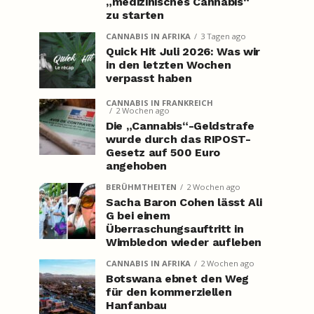
„medizinisches Cannabis“
zu starten
CANNABIS IN AFRIKA
3 Tagen ago
Quick Hit Juli 2026: Was wir
in den letzten Wochen
verpasst haben
CANNABIS IN FRANKREICH
2 Wochen ago
Die „Cannabis“-Geldstrafe
wurde durch das RIPOST-
Gesetz auf 500 Euro
angehoben
BERÜHMTHEITEN
2 Wochen ago
Sacha Baron Cohen lässt Ali
G bei einem
Überraschungsauftritt in
Wimbledon wieder aufleben
CANNABIS IN AFRIKA
2 Wochen ago
Botswana ebnet den Weg
für den kommerziellen
Hanfanbau