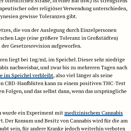
r öffentlichen Straße, in einer Bar usw.) ist strengstens
rapeutischer oder religiöser Verwendung unterschieden,
ynesien gewisse Toleranzen gibt.
tzes, die von der Auslegung durch Einzelpersonen
fischen Lage (eine größere Toleranz in Großstädten)
 der Gesetzesrevision aufgeworfen.
n liegt bei 1ng/mL im Speichel. Dieser sehr niedrige
bis nachweisbar, und zwar bis zu mehreren Tagen nach
e im Speichel verbleibt
, also viel länger als seine
on CBD-Hanfblüten kann zu einem positiven THC-Test
den Folgen, und das selbst dann, wenn das ursprüngliche
on wurde ein Experiment mit
medizinischem Cannabis
hrt. Der Konsum und Besitz von Cannabis wird für die am
aubt sein, für andere Kranke jedoch weiterhin verboten