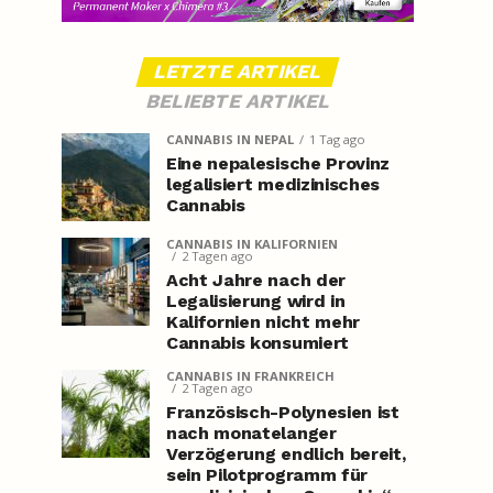
LETZTE ARTIKEL
BELIEBTE ARTIKEL
CANNABIS IN NEPAL
1 Tag ago
Eine nepalesische Provinz
legalisiert medizinisches
Cannabis
CANNABIS IN KALIFORNIEN
2 Tagen ago
Acht Jahre nach der
Legalisierung wird in
Kalifornien nicht mehr
Cannabis konsumiert
CANNABIS IN FRANKREICH
2 Tagen ago
Französisch-Polynesien ist
nach monatelanger
Verzögerung endlich bereit,
sein Pilotprogramm für