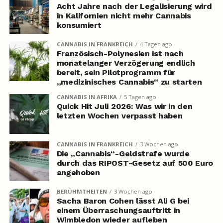
Acht Jahre nach der Legalisierung wird
in Kalifornien nicht mehr Cannabis
konsumiert
CANNABIS IN FRANKREICH
4 Tagen ago
Französisch-Polynesien ist nach
monatelanger Verzögerung endlich
bereit, sein Pilotprogramm für
„medizinisches Cannabis“ zu starten
CANNABIS IN AFRIKA
5 Tagen ago
Quick Hit Juli 2026: Was wir in den
letzten Wochen verpasst haben
CANNABIS IN FRANKREICH
3 Wochen ago
Die „Cannabis“-Geldstrafe wurde
durch das RIPOST-Gesetz auf 500 Euro
angehoben
BERÜHMTHEITEN
3 Wochen ago
Sacha Baron Cohen lässt Ali G bei
einem Überraschungsauftritt in
Wimbledon wieder aufleben