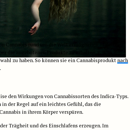
on Cannabis rund um die Welt ermöglichen es den
 die angebotenen Produkte zu erhalten, z. B. in
wahl zu haben. So können sie ein Cannabisprodukt
nach
.
ise den Wirkungen von Cannabissorten des Indica-Typs.
in der Regel auf ein leichtes Gefühl, das die
nnabis in ihrem Körper verspüren.
der Trägheit und des Einschlafens erzeugen. Im