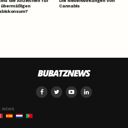
ind die Anzeichen für
Die Nebenwirkungen von
 übermäßigen
Cannabis
abiskonsum?
NEWS