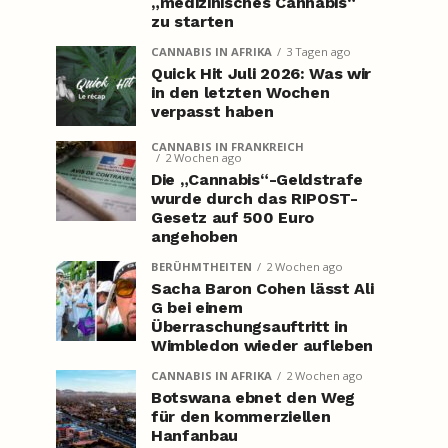
„medizinisches Cannabis“
zu starten
CANNABIS IN AFRIKA
3 Tagen ago
Quick Hit Juli 2026: Was wir
in den letzten Wochen
verpasst haben
CANNABIS IN FRANKREICH
2 Wochen ago
Die „Cannabis“-Geldstrafe
wurde durch das RIPOST-
Gesetz auf 500 Euro
angehoben
BERÜHMTHEITEN
2 Wochen ago
Sacha Baron Cohen lässt Ali
G bei einem
Überraschungsauftritt in
Wimbledon wieder aufleben
CANNABIS IN AFRIKA
2 Wochen ago
Botswana ebnet den Weg
für den kommerziellen
Hanfanbau