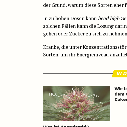
der Grund, warum diese Sorten eher f
In zu hohen Dosen kann
head high
Gef
solchen Fällen kann die Lösung darin 
gehen oder Zucker zu sich zu nehmen
Kranke, die unter Konzentrationsstör
Sorten, um ihr Energieniveau anzuheb
IN 
Wie l
dem 
Cakes
Was ist Anandamid?