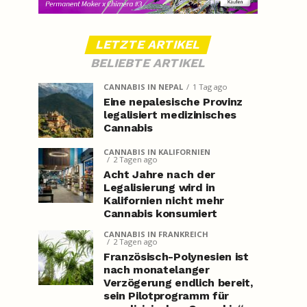
LETZTE ARTIKEL
BELIEBTE ARTIKEL
CANNABIS IN NEPAL
1 Tag ago
Eine nepalesische Provinz
legalisiert medizinisches
Cannabis
CANNABIS IN KALIFORNIEN
2 Tagen ago
Acht Jahre nach der
Legalisierung wird in
Kalifornien nicht mehr
Cannabis konsumiert
CANNABIS IN FRANKREICH
2 Tagen ago
Französisch-Polynesien ist
nach monatelanger
Verzögerung endlich bereit,
sein Pilotprogramm für