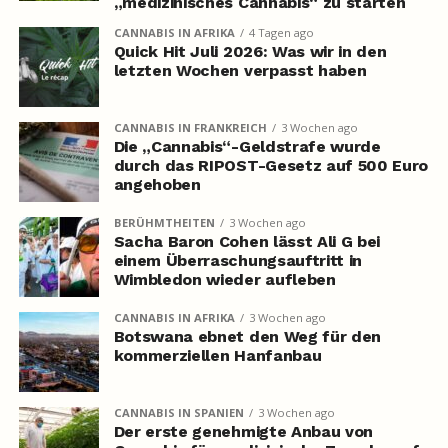
„medizinisches Cannabis“ zu starten
CANNABIS IN AFRIKA
4 Tagen ago
Quick Hit Juli 2026: Was wir in den
letzten Wochen verpasst haben
CANNABIS IN FRANKREICH
3 Wochen ago
Die „Cannabis“-Geldstrafe wurde
durch das RIPOST-Gesetz auf 500 Euro
angehoben
BERÜHMTHEITEN
3 Wochen ago
Sacha Baron Cohen lässt Ali G bei
einem Überraschungsauftritt in
Wimbledon wieder aufleben
CANNABIS IN AFRIKA
3 Wochen ago
Botswana ebnet den Weg für den
kommerziellen Hanfanbau
CANNABIS IN SPANIEN
3 Wochen ago
Der erste genehmigte Anbau von