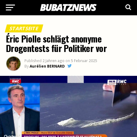
STARTSEITE
Éric Piolle schlägt anonyme
Drogentests für Politiker vor
Published
2 Jahren ago
on
5 Februar 2025
By
Aurélien BERNARD