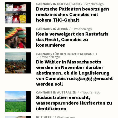
CANNABIS IN DEUTSCHLAND
3 Wochen ago
Deutsche Patienten bevorzugen
medizinisches Cannabis mit
hohem THC-Gehalt
CANNABIS IN AFRIKA
3 Wochen ago
Kenia verweigert den Rastafaris
das Recht, Cannabis zu
konsumieren
CANNABIS FÜR DEN FREIZEITGEBRAUCH
4 Wochen ago
Die Wähler in Massachusetts
werden im November darüber
abstimmen, ob die Legalisierung
von Cannabis rückgängig gemacht
werden soll
CANNABIS IN AUSTRALIEN
4 Wochen ago
Südaustralien versucht,
wassersparendere Hanfsorten zu
identifizieren
BUSINESS
3 Wochen ago