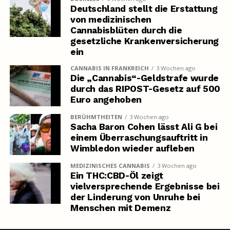
Deutschland stellt die Erstattung
von medizinischen
Cannabisblüten durch die
gesetzliche Krankenversicherung
ein
CANNABIS IN FRANKREICH
3 Wochen ago
Die „Cannabis“-Geldstrafe wurde
durch das RIPOST-Gesetz auf 500
Euro angehoben
BERÜHMTHEITEN
3 Wochen ago
Sacha Baron Cohen lässt Ali G bei
einem Überraschungsauftritt in
Wimbledon wieder aufleben
MEDIZINISCHES CANNABIS
3 Wochen ago
Ein THC:CBD-Öl zeigt
vielversprechende Ergebnisse bei
der Linderung von Unruhe bei
Menschen mit Demenz