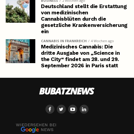
BUSINESS
2 Wochen ago
Deutschland stellt die Erstattung
von medizinischen
Cannabisblüten durch die
gesetzliche Krankenversicherung
ein
CANNABIS IN FRANKREICH
4 Wochen ago
Medizinisches Cannabis: Die
dritte Ausgabe von „Science in
the City“ findet am 28. und 29.
September 2026 in Paris statt
WIEDERSEHEN BEI
NEWS