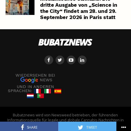
dritte Ausgabe von „Science in
the City“ findet am 28. und 29.
September 2026 in Paris statt
WIEDERSEHEN BEI
NEWS
UND IN ANDEREN
SPRACHEN:
Bubatznews wird von Newsweed betrieben, der führenden
Informationsquelle für legale und globale Cannabis-Nachrichten in
Europa. - © Newsweed
SHARE
TWEET