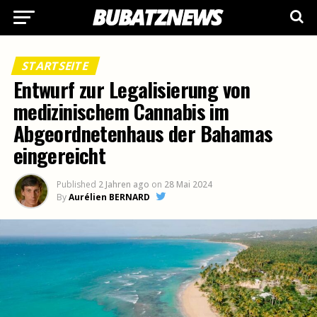
STARTSEITE
Entwurf zur Legalisierung von
medizinischem Cannabis im
Abgeordnetenhaus der Bahamas
eingereicht
Published
2 Jahren ago
on
28 Mai 2024
By
Aurélien BERNARD