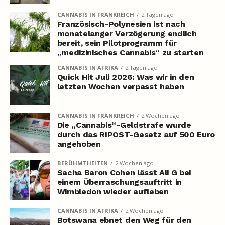
CANNABIS IN FRANKREICH
2 Tagen ago
Französisch-Polynesien ist nach
monatelanger Verzögerung endlich
bereit, sein Pilotprogramm für
„medizinisches Cannabis“ zu starten
CANNABIS IN AFRIKA
2 Tagen ago
Quick Hit Juli 2026: Was wir in den
letzten Wochen verpasst haben
CANNABIS IN FRANKREICH
2 Wochen ago
Die „Cannabis“-Geldstrafe wurde
durch das RIPOST-Gesetz auf 500 Euro
angehoben
BERÜHMTHEITEN
2 Wochen ago
Sacha Baron Cohen lässt Ali G bei
einem Überraschungsauftritt in
Wimbledon wieder aufleben
CANNABIS IN AFRIKA
2 Wochen ago
Botswana ebnet den Weg für den