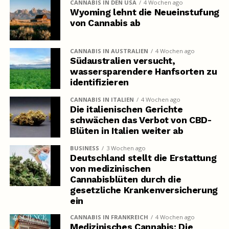
CANNABIS IN DEN USA
4 Wochen ago
Wyoming lehnt die Neueinstufung
von Cannabis ab
CANNABIS IN AUSTRALIEN
4 Wochen ago
Südaustralien versucht,
wassersparendere Hanfsorten zu
identifizieren
CANNABIS IN ITALIEN
4 Wochen ago
Die italienischen Gerichte
schwächen das Verbot von CBD-
Blüten in Italien weiter ab
BUSINESS
3 Wochen ago
Deutschland stellt die Erstattung
von medizinischen
Cannabisblüten durch die
gesetzliche Krankenversicherung
ein
CANNABIS IN FRANKREICH
4 Wochen ago
Medizinisches Cannabis: Die