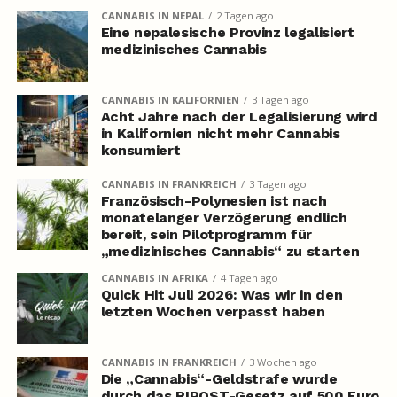
CANNABIS IN NEPAL
2 Tagen ago
Eine nepalesische Provinz legalisiert
medizinisches Cannabis
CANNABIS IN KALIFORNIEN
3 Tagen ago
Acht Jahre nach der Legalisierung wird
in Kalifornien nicht mehr Cannabis
konsumiert
CANNABIS IN FRANKREICH
3 Tagen ago
Französisch-Polynesien ist nach
monatelanger Verzögerung endlich
bereit, sein Pilotprogramm für
„medizinisches Cannabis“ zu starten
CANNABIS IN AFRIKA
4 Tagen ago
Quick Hit Juli 2026: Was wir in den
letzten Wochen verpasst haben
CANNABIS IN FRANKREICH
3 Wochen ago
Die „Cannabis“-Geldstrafe wurde
durch das RIPOST-Gesetz auf 500 Euro