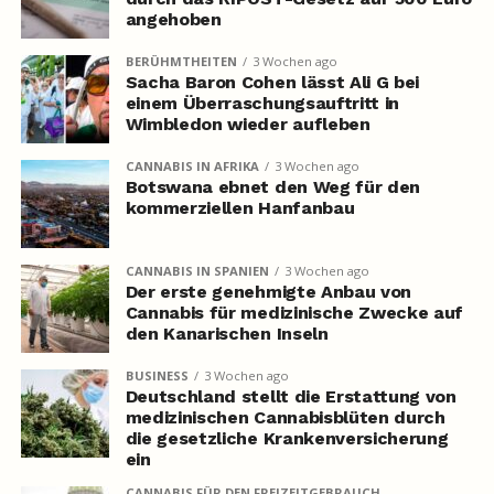
angehoben
BERÜHMTHEITEN
3 Wochen ago
Sacha Baron Cohen lässt Ali G bei
einem Überraschungsauftritt in
Wimbledon wieder aufleben
CANNABIS IN AFRIKA
3 Wochen ago
Botswana ebnet den Weg für den
kommerziellen Hanfanbau
CANNABIS IN SPANIEN
3 Wochen ago
Der erste genehmigte Anbau von
Cannabis für medizinische Zwecke auf
den Kanarischen Inseln
BUSINESS
3 Wochen ago
Deutschland stellt die Erstattung von
medizinischen Cannabisblüten durch
die gesetzliche Krankenversicherung
ein
CANNABIS FÜR DEN FREIZEITGEBRAUCH