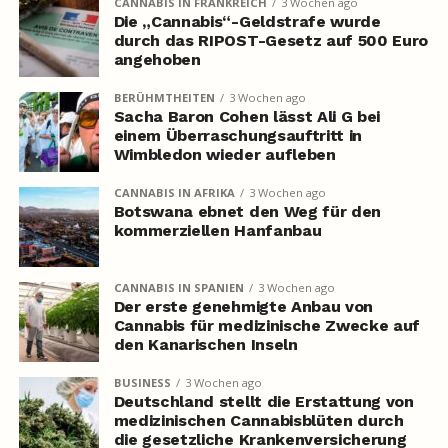
CANNABIS IN FRANKREICH
3 Wochen ago
Die „Cannabis“-Geldstrafe wurde
durch das RIPOST-Gesetz auf 500 Euro
angehoben
BERÜHMTHEITEN
3 Wochen ago
Sacha Baron Cohen lässt Ali G bei
einem Überraschungsauftritt in
Wimbledon wieder aufleben
CANNABIS IN AFRIKA
3 Wochen ago
Botswana ebnet den Weg für den
kommerziellen Hanfanbau
CANNABIS IN SPANIEN
3 Wochen ago
Der erste genehmigte Anbau von
Cannabis für medizinische Zwecke auf
den Kanarischen Inseln
BUSINESS
3 Wochen ago
Deutschland stellt die Erstattung von
medizinischen Cannabisblüten durch
die gesetzliche Krankenversicherung