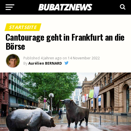
STARTSEITE
Cantourage geht in Frankfurt an die
Börse
Published
4 Jahren ago
on
14 November 2022
By
Aurélien BERNARD