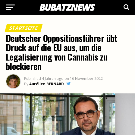
STARTSEITE
Deutscher Oppositionsführer übt
Druck auf die EU aus, um die
Legalisierung von Cannabis zu
blockieren
Published
4 Jahren ago
on
16 November 2022
By
Aurélien BERNARD