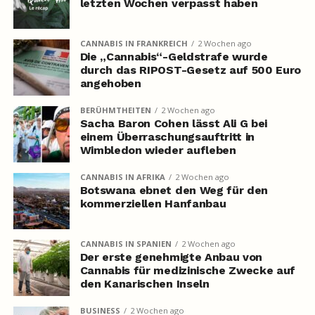
letzten Wochen verpasst haben
CANNABIS IN FRANKREICH
2 Wochen ago
Die „Cannabis“-Geldstrafe wurde
durch das RIPOST-Gesetz auf 500 Euro
angehoben
BERÜHMTHEITEN
2 Wochen ago
Sacha Baron Cohen lässt Ali G bei
einem Überraschungsauftritt in
Wimbledon wieder aufleben
CANNABIS IN AFRIKA
2 Wochen ago
Botswana ebnet den Weg für den
kommerziellen Hanfanbau
CANNABIS IN SPANIEN
2 Wochen ago
Der erste genehmigte Anbau von
Cannabis für medizinische Zwecke auf
den Kanarischen Inseln
BUSINESS
2 Wochen ago