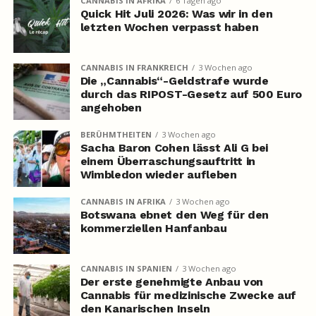
CANNABIS IN AFRIKA
6 Tagen ago
Quick Hit Juli 2026: Was wir in den
letzten Wochen verpasst haben
CANNABIS IN FRANKREICH
3 Wochen ago
Die „Cannabis“-Geldstrafe wurde
durch das RIPOST-Gesetz auf 500 Euro
angehoben
BERÜHMTHEITEN
3 Wochen ago
Sacha Baron Cohen lässt Ali G bei
einem Überraschungsauftritt in
Wimbledon wieder aufleben
CANNABIS IN AFRIKA
3 Wochen ago
Botswana ebnet den Weg für den
kommerziellen Hanfanbau
CANNABIS IN SPANIEN
3 Wochen ago
Der erste genehmigte Anbau von
Cannabis für medizinische Zwecke auf
den Kanarischen Inseln