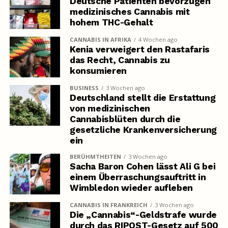
Deutsche Patienten bevorzugen
medizinisches Cannabis mit
hohem THC-Gehalt
CANNABIS IN AFRIKA
4 Wochen ago
Kenia verweigert den Rastafaris
das Recht, Cannabis zu
konsumieren
BUSINESS
3 Wochen ago
Deutschland stellt die Erstattung
von medizinischen
Cannabisblüten durch die
gesetzliche Krankenversicherung
ein
BERÜHMTHEITEN
3 Wochen ago
Sacha Baron Cohen lässt Ali G bei
einem Überraschungsauftritt in
Wimbledon wieder aufleben
CANNABIS IN FRANKREICH
3 Wochen ago
Die „Cannabis“-Geldstrafe wurde
durch das RIPOST-Gesetz auf 500