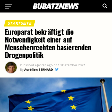
STARTSEITE
Europarat bekräftigt die
Notwendigkeit einer auf
Menschenrechten basierenden
Drogenpolitik
Published
4 Jahren ago
on
19 Dezember 2022
By
Aurélien BERNARD