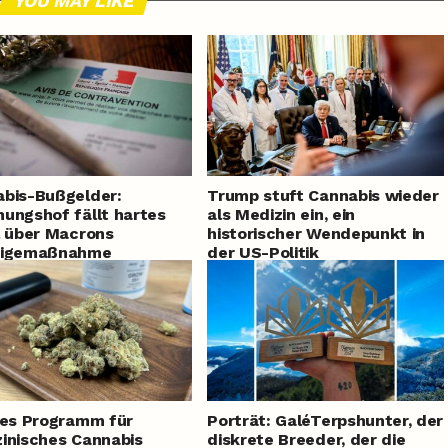
YOU MAY LIKE
bis-Bußgelder:
Trump stuft Cannabis wieder
ungshof fällt hartes
als Medizin ein, ein
l über Macrons
historischer Wendepunkt in
eigemaßnahme
der US-Politik
hes Programm für
Porträt: GaléTerpshunter, der
inisches Cannabis
diskrete Breeder, der die