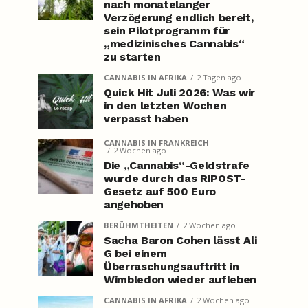
nach monatelanger
Verzögerung endlich bereit,
sein Pilotprogramm für
„medizinisches Cannabis“
zu starten
CANNABIS IN AFRIKA
2 Tagen ago
Quick Hit Juli 2026: Was wir
in den letzten Wochen
verpasst haben
CANNABIS IN FRANKREICH
2 Wochen ago
Die „Cannabis“-Geldstrafe
wurde durch das RIPOST-
Gesetz auf 500 Euro
angehoben
BERÜHMTHEITEN
2 Wochen ago
Sacha Baron Cohen lässt Ali
G bei einem
Überraschungsauftritt in
Wimbledon wieder aufleben
CANNABIS IN AFRIKA
2 Wochen ago