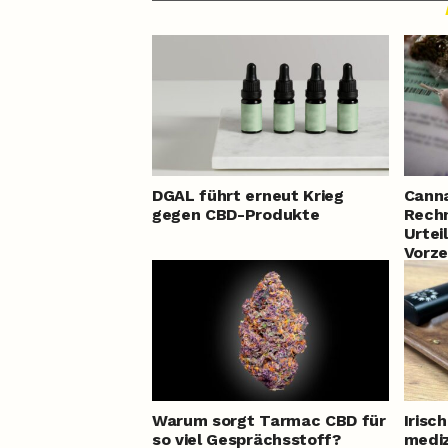
DGAL führt erneut Krieg
Canna
gegen CBD-Produkte
Rechn
Urtei
Vorz
Warum sorgt Tarmac CBD für
Irisc
so viel Gesprächsstoff?
mediz