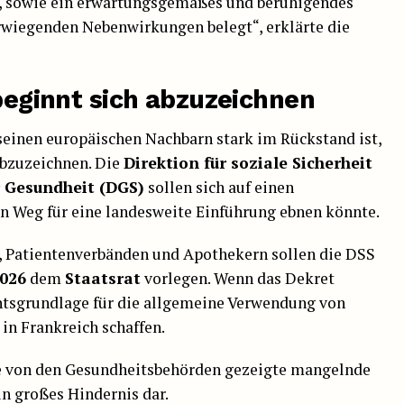
, sowie ein erwartungsgemäßes und beruhigendes
rwiegenden Nebenwirkungen belegt“, erklärte die
 beginnt sich abzuzeichnen
seinen europäischen Nachbarn stark im Rückstand ist,
abzuzeichnen. Die
Direktion für soziale Sicherheit
r Gesundheit (DGS)
sollen sich auf einen
en Weg für eine landesweite Einführung ebnen könnte.
, Patientenverbänden und Apothekern sollen die DSS
2026
dem
Staatsrat
vorlegen. Wenn das Dekret
chtsgrundlage für die allgemeine Verwendung von
n Frankreich schaffen.
ie von den Gesundheitsbehörden gezeigte mangelnde
in großes Hindernis dar.