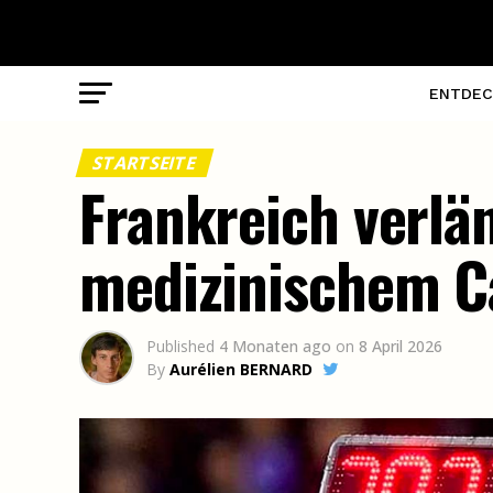
ENTDEC
STARTSEITE
Frankreich verlä
medizinischem C
Published
4 Monaten ago
on
8 April 2026
By
Aurélien BERNARD