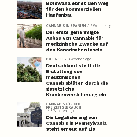
Botswana ebnet den Weg
für den kommerziellen
Hanfanbau
CANNABIS IN SPANIEN
2 Wochen ago
Der erste genehmigte
Anbau von Cannabis für
medizinische Zwecke auf
den Kanarischen Inseln
BUSINESS
3 Wochen ago
Deutschland stellt die
Erstattung von
medizinischen
Cannabisblüten durch die
gesetzliche
Krankenversicherung ein
CANNABIS FÜR DEN
FREIZEITGEBRAUCH
3 Wochen ago
Die Legalisierung von
Cannabis in Pennsylvania
steht erneut auf Eis