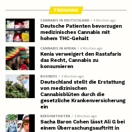
TRENDING
CANNABIS IN DEUTSCHLAND
4 Wochen ago
Deutsche Patienten bevorzugen
medizinisches Cannabis mit
hohem THC-Gehalt
CANNABIS IN AFRIKA
4 Wochen ago
Kenia verweigert den Rastafaris
das Recht, Cannabis zu
konsumieren
BUSINESS
3 Wochen ago
Deutschland stellt die Erstattung
von medizinischen
Cannabisblüten durch die
gesetzliche Krankenversicherung
ein
BERÜHMTHEITEN
3 Wochen ago
Sacha Baron Cohen lässt Ali G bei
einem Überraschungsauftritt in