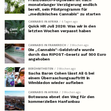
monatelanger Verzögerung endlich
bereit, sein Pilotprogramm für
„medizinisches Cannabis“ zu starten
CANNABIS IN AFRIKA
6 Tagen ago
Quick Hit Juli 2026: Was wir in den
letzten Wochen verpasst haben
CANNABIS IN FRANKREICH
3 Wochen ago
Die „Cannabis“-Geldstrafe wurde
durch das RIPOST-Gesetz auf 500 Euro
angehoben
BERÜHMTHEITEN
3 Wochen ago
Sacha Baron Cohen lässt Ali G bei
einem Überraschungsauftritt in
Wimbledon wieder aufleben
CANNABIS IN AFRIKA
3 Wochen ago
Botswana ebnet den Weg für den
kommerziellen Hanfanbau