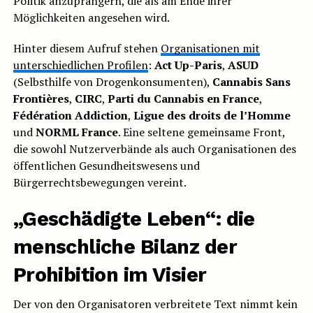
Politik anzuprangern, die als am Ende ihrer
Möglichkeiten angesehen wird.
Hinter diesem Aufruf stehen
Organisationen mit
unterschiedlichen Profilen
:
Act Up-Paris
,
ASUD
(Selbsthilfe von Drogenkonsumenten),
Cannabis Sans
Frontières
,
CIRC
,
Parti du Cannabis en France
,
Fédération Addiction
,
Ligue des droits de l’Homme
und
NORML France
. Eine seltene gemeinsame Front,
die sowohl Nutzerverbände als auch Organisationen des
öffentlichen Gesundheitswesens und
Bürgerrechtsbewegungen vereint.
„Geschädigte Leben“: die
menschliche Bilanz der
Prohibition im Visier
Der von den Organisatoren verbreitete Text nimmt kein