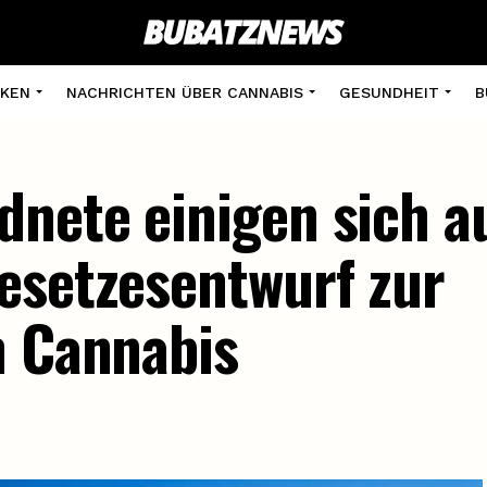
KEN
NACHRICHTEN ÜBER CANNABIS
GESUNDHEIT
B
nete einigen sich a
esetzesentwurf zur
n Cannabis