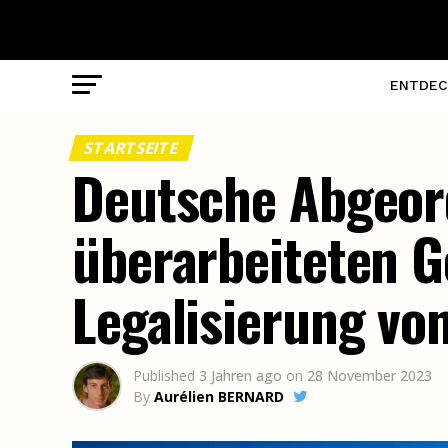
ENTDEC
STARTSEITE
Deutsche Abgeord
überarbeiteten G
Legalisierung vo
Published
3 Jahren ago
on
28 November 2023
By
Aurélien BERNARD