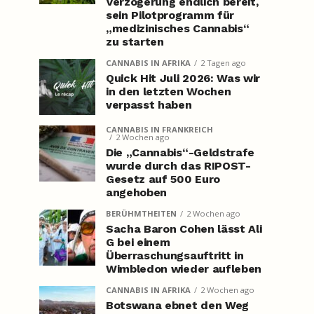
Verzögerung endlich bereit,
sein Pilotprogramm für
„medizinisches Cannabis“
zu starten
CANNABIS IN AFRIKA
2 Tagen ago
Quick Hit Juli 2026: Was wir
in den letzten Wochen
verpasst haben
CANNABIS IN FRANKREICH
2 Wochen ago
Die „Cannabis“-Geldstrafe
wurde durch das RIPOST-
Gesetz auf 500 Euro
angehoben
BERÜHMTHEITEN
2 Wochen ago
Sacha Baron Cohen lässt Ali
G bei einem
Überraschungsauftritt in
Wimbledon wieder aufleben
CANNABIS IN AFRIKA
2 Wochen ago
Botswana ebnet den Weg