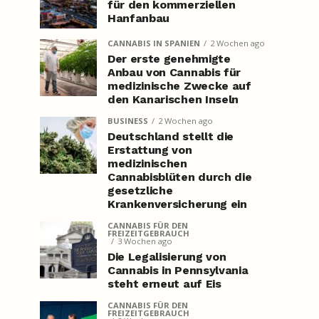
für den kommerziellen
Hanfanbau
CANNABIS IN SPANIEN
2 Wochen ago
Der erste genehmigte
Anbau von Cannabis für
medizinische Zwecke auf
den Kanarischen Inseln
BUSINESS
2 Wochen ago
Deutschland stellt die
Erstattung von
medizinischen
Cannabisblüten durch die
gesetzliche
Krankenversicherung ein
CANNABIS FÜR DEN
FREIZEITGEBRAUCH
3 Wochen ago
Die Legalisierung von
Cannabis in Pennsylvania
steht erneut auf Eis
CANNABIS FÜR DEN
FREIZEITGEBRAUCH