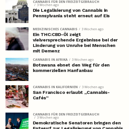
CANNABIS FÜR DEN FREIZEITGEBRAUCH
3 Wochen ago
Die Legalisierung von Cannabis in
Pennsylvania steht erneut auf Eis
MEDIZINISCHES CANNABIS
3 Wochen ago
Ein THC:CBD-Öl zeigt
vielversprechende Ergebnisse bei der
Linderung von Unruhe bei Menschen
mit Demenz
CANNABIS IN AFRIKA
3 Wochen ago
Botswana ebnet den Weg für den
kommerziellen Hanfanbau
CANNABIS IN KALIFORNIEN
3 Wochen ago
San Francisco erlaubt „Cannabis-
Cafés“
CANNABIS FÜR DEN FREIZEITGEBRAUCH
3 Wochen ago
Demokratische Senatoren bringen den
Entwurf zur Legalisierung von Cannabis