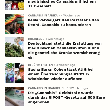
medizinisches Cannabis mit hohem
THC-Gehalt
CANNABIS IN AFRIKA
4 Wochen ago
Kenia verweigert den Rastafaris das
Recht, Cannabis zu konsumieren
BUSINESS
3 Wochen ago
Deutschland stellt die Erstattung von
medizinischen Cannabisblüten durch
die gesetzliche Krankenversicherung
ein
BERÜHMTHEITEN
3 Wochen ago
Sacha Baron Cohen lässt Ali G bei
einem Überraschungsauftritt in
Wimbledon wieder aufleben
CANNABIS IN FRANKREICH
3 Wochen ago
Die „Cannabis“-Geldstrafe wurde
durch das RIPOST-Gesetz auf 500 Euro
angehoben