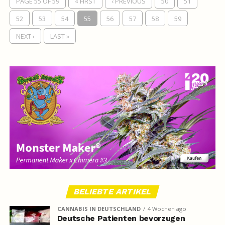
PAGE 55 OF 59
« FIRST
‹ PREVIOUS
50
51
52
53
54
55
56
57
58
59
NEXT ›
LAST »
BELIEBTE ARTIKEL
CANNABIS IN DEUTSCHLAND
4 Wochen ago
Deutsche Patienten bevorzugen