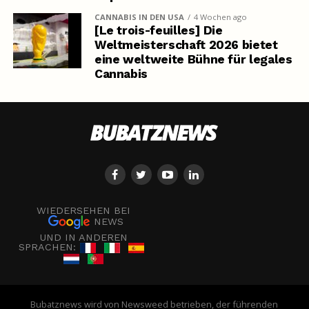
CANNABIS IN DEN USA
4 Wochen ago
[Le trois-feuilles] Die
Weltmeisterschaft 2026 bietet
eine weltweite Bühne für legales
Cannabis
WIEDERSEHEN BEI
NEWS
UND IN ANDEREN
SPRACHEN:
Bubatznews wird von Newsweed betrieben, der führenden