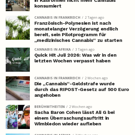
in Kalifornien nicht mehr Cannabis
konsumiert
CANNABIS IN FRANKREICH
2 Tagen ago
Französisch-Polynesien ist nach
monatelanger Verzögerung endlich
bereit, sein Pilotprogramm für
„medizinisches Cannabis“ zu starten
CANNABIS IN AFRIKA
3 Tagen ago
Quick Hit Juli 2026: Was wir in den
letzten Wochen verpasst haben
CANNABIS IN FRANKREICH
2 Wochen ago
Die „Cannabis“-Geldstrafe wurde
durch das RIPOST-Gesetz auf 500 Euro
angehoben
BERÜHMTHEITEN
2 Wochen ago
Sacha Baron Cohen lässt Ali G bei
einem Überraschungsauftritt in
Wimbledon wieder aufleben