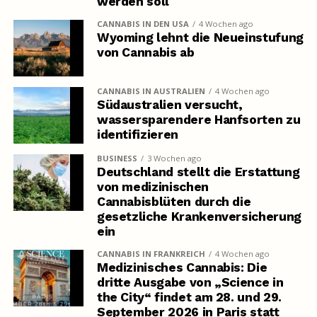
werden soll
CANNABIS IN DEN USA
4 Wochen ago
Wyoming lehnt die Neueinstufung
von Cannabis ab
CANNABIS IN AUSTRALIEN
4 Wochen ago
Südaustralien versucht,
wassersparendere Hanfsorten zu
identifizieren
BUSINESS
3 Wochen ago
Deutschland stellt die Erstattung
von medizinischen
Cannabisblüten durch die
gesetzliche Krankenversicherung
ein
CANNABIS IN FRANKREICH
4 Wochen ago
Medizinisches Cannabis: Die
dritte Ausgabe von „Science in
the City“ findet am 28. und 29.
September 2026 in Paris statt