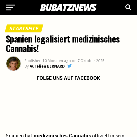
STARTSEITE
Spanien legalisiert medizinisches
Cannabis!
Published
10 Monaten ago
on
7 Oktober 2025
By
Aurélien BERNARD
FOLGE UNS AUF FACEBOOK
Spanien hat
medizinisches Cannabis
offiziell in sein