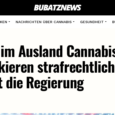
KEN
NACHRICHTEN ÜBER CANNABIS
GESUNDHEIT
B
 im Ausland Cannabi
kieren strafrechtlic
t die Regierung