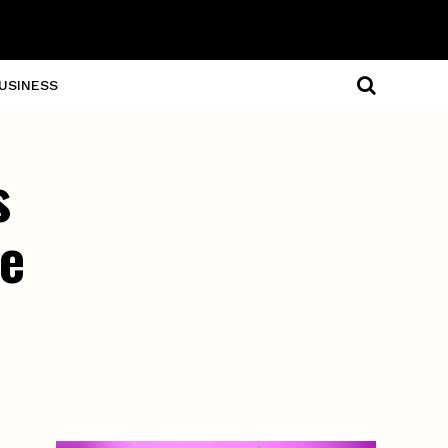
USINESS
s
he