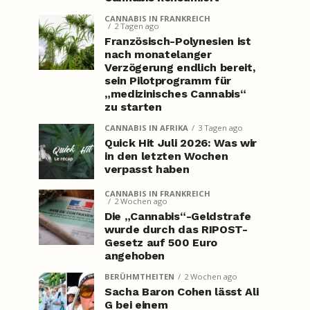
CANNABIS IN FRANKREICH
2 Tagen ago
Französisch-Polynesien ist
nach monatelanger
Verzögerung endlich bereit,
sein Pilotprogramm für
„medizinisches Cannabis“
zu starten
CANNABIS IN AFRIKA
3 Tagen ago
Quick Hit Juli 2026: Was wir
in den letzten Wochen
verpasst haben
CANNABIS IN FRANKREICH
2 Wochen ago
Die „Cannabis“-Geldstrafe
wurde durch das RIPOST-
Gesetz auf 500 Euro
angehoben
BERÜHMTHEITEN
2 Wochen ago
Sacha Baron Cohen lässt Ali
G bei einem