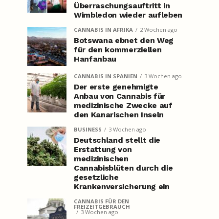
Überraschungsauftritt in
Wimbledon wieder aufleben
CANNABIS IN AFRIKA
2 Wochen ago
Botswana ebnet den Weg
für den kommerziellen
Hanfanbau
CANNABIS IN SPANIEN
3 Wochen ago
Der erste genehmigte
Anbau von Cannabis für
medizinische Zwecke auf
den Kanarischen Inseln
BUSINESS
3 Wochen ago
Deutschland stellt die
Erstattung von
medizinischen
Cannabisblüten durch die
gesetzliche
Krankenversicherung ein
CANNABIS FÜR DEN
FREIZEITGEBRAUCH
3 Wochen ago