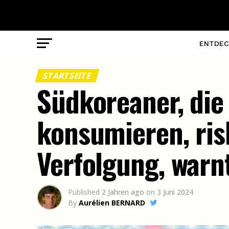
ENTDEC
STARTSEITE
Südkoreaner, die
konsumieren, ris
Verfolgung, warn
Published
2 Jahren ago
on
3 Juni 2024
By
Aurélien BERNARD