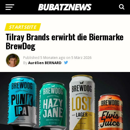
STARTSEITE
Tilray Brands erwirbt die Biermarke
BrewDog
Published
5 Monaten ago
on
5 März 2026
By
Aurélien BERNARD