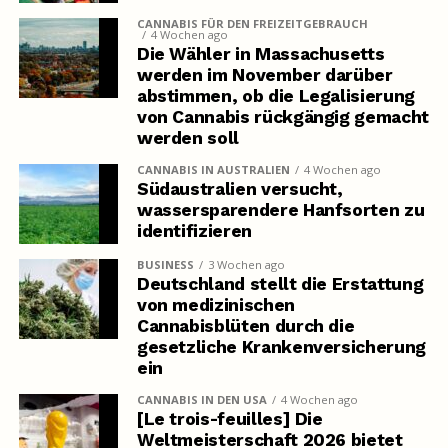
CANNABIS FÜR DEN FREIZEITGEBRAUCH
4 Wochen ago
Die Wähler in Massachusetts
werden im November darüber
abstimmen, ob die Legalisierung
von Cannabis rückgängig gemacht
werden soll
CANNABIS IN AUSTRALIEN
4 Wochen ago
Südaustralien versucht,
wassersparendere Hanfsorten zu
identifizieren
BUSINESS
3 Wochen ago
Deutschland stellt die Erstattung
von medizinischen
Cannabisblüten durch die
gesetzliche Krankenversicherung
ein
CANNABIS IN DEN USA
4 Wochen ago
[Le trois-feuilles] Die
Weltmeisterschaft 2026 bietet