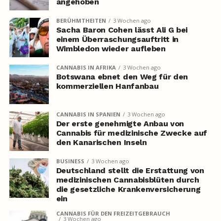
angehoben
BERÜHMTHEITEN
3 Wochen ago
Sacha Baron Cohen lässt Ali G bei
einem Überraschungsauftritt in
Wimbledon wieder aufleben
CANNABIS IN AFRIKA
3 Wochen ago
Botswana ebnet den Weg für den
kommerziellen Hanfanbau
CANNABIS IN SPANIEN
3 Wochen ago
Der erste genehmigte Anbau von
Cannabis für medizinische Zwecke auf
den Kanarischen Inseln
BUSINESS
3 Wochen ago
Deutschland stellt die Erstattung von
medizinischen Cannabisblüten durch
die gesetzliche Krankenversicherung
ein
CANNABIS FÜR DEN FREIZEITGEBRAUCH
3 Wochen ago