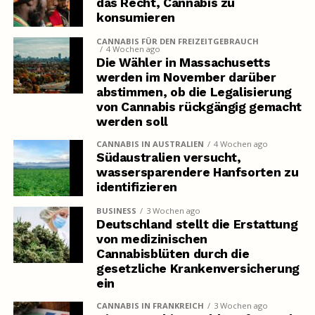
das Recht, Cannabis zu
konsumieren
CANNABIS FÜR DEN FREIZEITGEBRAUCH
4 Wochen ago
Die Wähler in Massachusetts
werden im November darüber
abstimmen, ob die Legalisierung
von Cannabis rückgängig gemacht
werden soll
CANNABIS IN AUSTRALIEN
4 Wochen ago
Südaustralien versucht,
wassersparendere Hanfsorten zu
identifizieren
BUSINESS
3 Wochen ago
Deutschland stellt die Erstattung
von medizinischen
Cannabisblüten durch die
gesetzliche Krankenversicherung
ein
CANNABIS IN FRANKREICH
3 Wochen ago