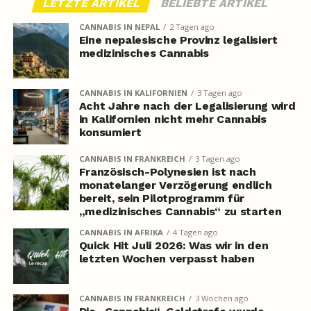
LETZTE ARTIKEL
BELIEBTE ARTIKEL
CANNABIS IN NEPAL
2 Tagen ago
Eine nepalesische Provinz legalisiert
medizinisches Cannabis
CANNABIS IN KALIFORNIEN
3 Tagen ago
Acht Jahre nach der Legalisierung wird
in Kalifornien nicht mehr Cannabis
konsumiert
CANNABIS IN FRANKREICH
3 Tagen ago
Französisch-Polynesien ist nach
monatelanger Verzögerung endlich
bereit, sein Pilotprogramm für
„medizinisches Cannabis“ zu starten
CANNABIS IN AFRIKA
4 Tagen ago
Quick Hit Juli 2026: Was wir in den
letzten Wochen verpasst haben
CANNABIS IN FRANKREICH
3 Wochen ago