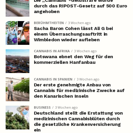
Die „Cannabis“-Geldstrafe wurde
durch das RIPOST-Gesetz auf 500 Euro
angehoben
BERÜHMTHEITEN
3 Wochen ago
Sacha Baron Cohen lässt Ali G bei
einem Überraschungsauftritt in
Wimbledon wieder aufleben
CANNABIS IN AFRIKA
3 Wochen ago
Botswana ebnet den Weg für den
kommerziellen Hanfanbau
CANNABIS IN SPANIEN
3 Wochen ago
Der erste genehmigte Anbau von
Cannabis für medizinische Zwecke auf
den Kanarischen Inseln
BUSINESS
3 Wochen ago
Deutschland stellt die Erstattung von
medizinischen Cannabisblüten durch
die gesetzliche Krankenversicherung
ein