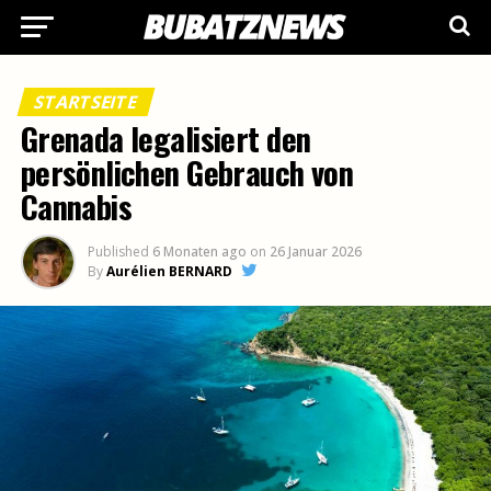
STARTSEITE
Grenada legalisiert den
persönlichen Gebrauch von
Cannabis
Published
6 Monaten ago
on
26 Januar 2026
By
Aurélien BERNARD