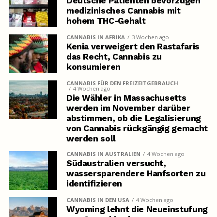
Deutsche Patienten bevorzugen
medizinisches Cannabis mit
hohem THC-Gehalt
CANNABIS IN AFRIKA
3 Wochen ago
Kenia verweigert den Rastafaris
das Recht, Cannabis zu
konsumieren
CANNABIS FÜR DEN FREIZEITGEBRAUCH
4 Wochen ago
Die Wähler in Massachusetts
werden im November darüber
abstimmen, ob die Legalisierung
von Cannabis rückgängig gemacht
werden soll
CANNABIS IN AUSTRALIEN
4 Wochen ago
Südaustralien versucht,
wassersparendere Hanfsorten zu
identifizieren
CANNABIS IN DEN USA
4 Wochen ago
Wyoming lehnt die Neueinstufung