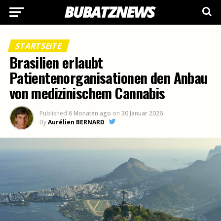
STARTSEITE
Brasilien erlaubt
Patientenorganisationen den Anbau
von medizinischem Cannabis
Published
6 Monaten ago
on
30 Januar 2026
By
Aurélien BERNARD