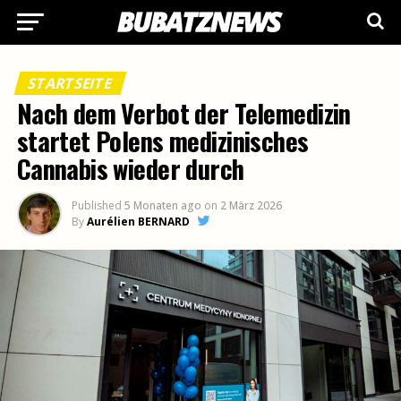
STARTSEITE
Nach dem Verbot der Telemedizin
startet Polens medizinisches
Cannabis wieder durch
Published
5 Monaten ago
on
2 März 2026
By
Aurélien BERNARD