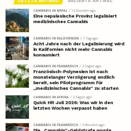
LETZTE ARTIKEL
BELIEBTE ARTIKEL
CANNABIS IN NEPAL
12 Stunden ago
Eine nepalesische Provinz legalisiert
medizinisches Cannabis
CANNABIS IN KALIFORNIEN
1 Tag ago
Acht Jahre nach der Legalisierung wird
in Kalifornien nicht mehr Cannabis
konsumiert
CANNABIS IN FRANKREICH
2 Tagen ago
Französisch-Polynesien ist nach
monatelanger Verzögerung endlich
bereit, sein Pilotprogramm für
„medizinisches Cannabis“ zu starten
CANNABIS IN AFRIKA
2 Tagen ago
Quick Hit Juli 2026: Was wir in den
letzten Wochen verpasst haben
CANNABIS IN FRANKREICH
2 Wochen ago
Die „Cannabis“-Geldstrafe wurde