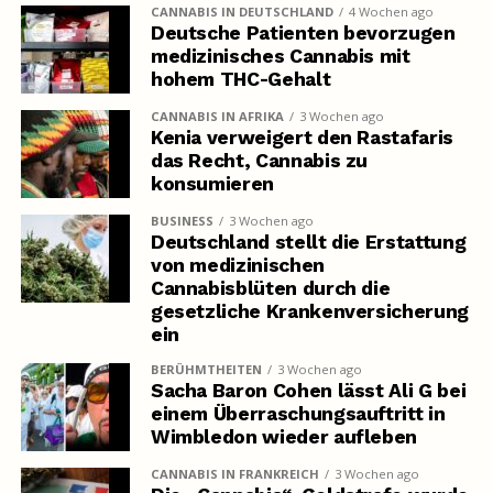
CANNABIS IN DEUTSCHLAND
4 Wochen ago
Deutsche Patienten bevorzugen
medizinisches Cannabis mit
hohem THC-Gehalt
CANNABIS IN AFRIKA
3 Wochen ago
Kenia verweigert den Rastafaris
das Recht, Cannabis zu
konsumieren
BUSINESS
3 Wochen ago
Deutschland stellt die Erstattung
von medizinischen
Cannabisblüten durch die
gesetzliche Krankenversicherung
ein
BERÜHMTHEITEN
3 Wochen ago
Sacha Baron Cohen lässt Ali G bei
einem Überraschungsauftritt in
Wimbledon wieder aufleben
CANNABIS IN FRANKREICH
3 Wochen ago