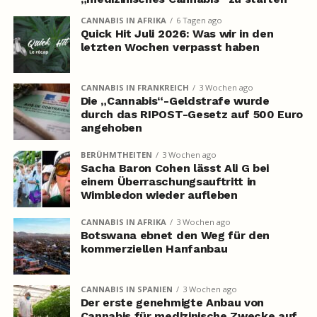
CANNABIS IN AFRIKA
6 Tagen ago
Quick Hit Juli 2026: Was wir in den
letzten Wochen verpasst haben
CANNABIS IN FRANKREICH
3 Wochen ago
Die „Cannabis“-Geldstrafe wurde
durch das RIPOST-Gesetz auf 500 Euro
angehoben
BERÜHMTHEITEN
3 Wochen ago
Sacha Baron Cohen lässt Ali G bei
einem Überraschungsauftritt in
Wimbledon wieder aufleben
CANNABIS IN AFRIKA
3 Wochen ago
Botswana ebnet den Weg für den
kommerziellen Hanfanbau
CANNABIS IN SPANIEN
3 Wochen ago
Der erste genehmigte Anbau von
Cannabis für medizinische Zwecke auf