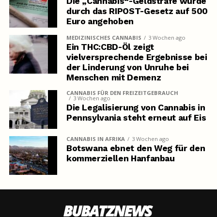
Die „Cannabis“-Geldstrafe wurde
durch das RIPOST-Gesetz auf 500
Euro angehoben
MEDIZINISCHES CANNABIS
3 Wochen ago
Ein THC:CBD-Öl zeigt
vielversprechende Ergebnisse bei
der Linderung von Unruhe bei
Menschen mit Demenz
CANNABIS FÜR DEN FREIZEITGEBRAUCH
3 Wochen ago
Die Legalisierung von Cannabis in
Pennsylvania steht erneut auf Eis
CANNABIS IN AFRIKA
3 Wochen ago
Botswana ebnet den Weg für den
kommerziellen Hanfanbau