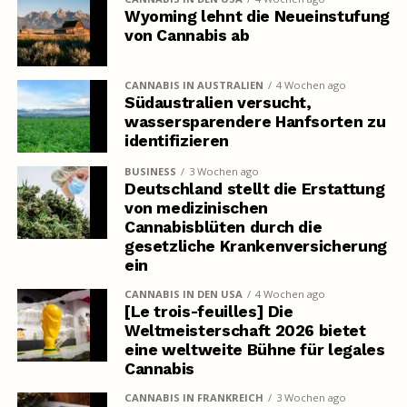
Wyoming lehnt die Neueinstufung
von Cannabis ab
CANNABIS IN AUSTRALIEN
4 Wochen ago
Südaustralien versucht,
wassersparendere Hanfsorten zu
identifizieren
BUSINESS
3 Wochen ago
Deutschland stellt die Erstattung
von medizinischen
Cannabisblüten durch die
gesetzliche Krankenversicherung
ein
CANNABIS IN DEN USA
4 Wochen ago
[Le trois-feuilles] Die
Weltmeisterschaft 2026 bietet
eine weltweite Bühne für legales
Cannabis
CANNABIS IN FRANKREICH
3 Wochen ago