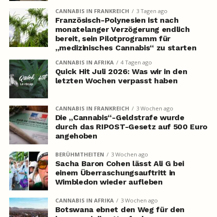
CANNABIS IN FRANKREICH
3 Tagen ago
Französisch-Polynesien ist nach
monatelanger Verzögerung endlich
bereit, sein Pilotprogramm für
„medizinisches Cannabis“ zu starten
CANNABIS IN AFRIKA
4 Tagen ago
Quick Hit Juli 2026: Was wir in den
letzten Wochen verpasst haben
CANNABIS IN FRANKREICH
3 Wochen ago
Die „Cannabis“-Geldstrafe wurde
durch das RIPOST-Gesetz auf 500 Euro
angehoben
BERÜHMTHEITEN
3 Wochen ago
Sacha Baron Cohen lässt Ali G bei
einem Überraschungsauftritt in
Wimbledon wieder aufleben
CANNABIS IN AFRIKA
3 Wochen ago
Botswana ebnet den Weg für den