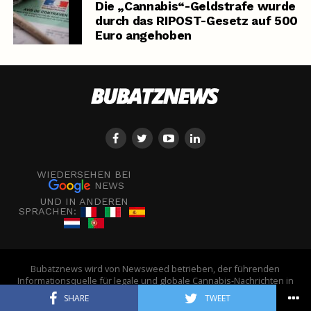
Die „Cannabis“-Geldstrafe wurde
durch das RIPOST-Gesetz auf 500
Euro angehoben
WIEDERSEHEN BEI
NEWS
UND IN ANDEREN
SPRACHEN:
Bubatznews wird von Newsweed betrieben, der führenden
Informationsquelle für legale und globale Cannabis-Nachrichten in
Europa. - © Newsweed
SHARE
TWEET