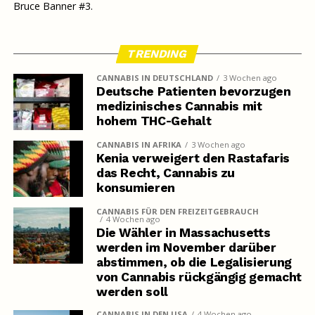
Bruce Banner #3.
TRENDING
CANNABIS IN DEUTSCHLAND
3 Wochen ago
Deutsche Patienten bevorzugen
medizinisches Cannabis mit
hohem THC-Gehalt
CANNABIS IN AFRIKA
3 Wochen ago
Kenia verweigert den Rastafaris
das Recht, Cannabis zu
konsumieren
CANNABIS FÜR DEN FREIZEITGEBRAUCH
4 Wochen ago
Die Wähler in Massachusetts
werden im November darüber
abstimmen, ob die Legalisierung
von Cannabis rückgängig gemacht
werden soll
CANNABIS IN DEN USA
4 Wochen ago