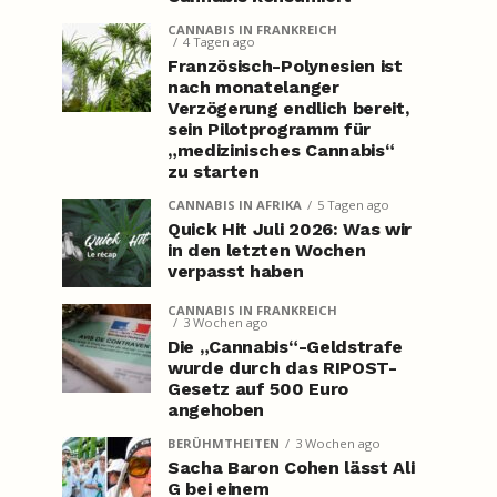
CANNABIS IN FRANKREICH
4 Tagen ago
Französisch-Polynesien ist
nach monatelanger
Verzögerung endlich bereit,
sein Pilotprogramm für
„medizinisches Cannabis“
zu starten
CANNABIS IN AFRIKA
5 Tagen ago
Quick Hit Juli 2026: Was wir
in den letzten Wochen
verpasst haben
CANNABIS IN FRANKREICH
3 Wochen ago
Die „Cannabis“-Geldstrafe
wurde durch das RIPOST-
Gesetz auf 500 Euro
angehoben
BERÜHMTHEITEN
3 Wochen ago
Sacha Baron Cohen lässt Ali
G bei einem