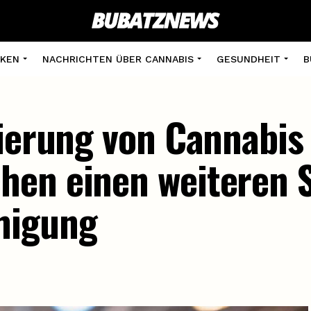
KEN
NACHRICHTEN ÜBER CANNABIS
GESUNDHEIT
B
sierung von Cannabis 
en einen weiteren S
migung