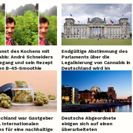
unst des Kochens mit
Endgültige Abstimmung des
bis: André Schneiders
Parlaments über die
egang und sein Rezept
Legalisierung von Cannabis in
en B-45-Smoothie
Deutschland wird im
Dezember stattfinden
schland war Gastgeber
Deutsche Abgeordnete
. Internationalen
einigen sich auf einen
s für eine nachhaltige
überarbeiteten