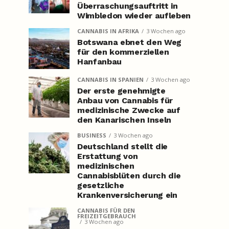
Überraschungsauftritt in
Wimbledon wieder aufleben
CANNABIS IN AFRIKA
3 Wochen ago
Botswana ebnet den Weg
für den kommerziellen
Hanfanbau
CANNABIS IN SPANIEN
3 Wochen ago
Der erste genehmigte
Anbau von Cannabis für
medizinische Zwecke auf
den Kanarischen Inseln
BUSINESS
3 Wochen ago
Deutschland stellt die
Erstattung von
medizinischen
Cannabisblüten durch die
gesetzliche
Krankenversicherung ein
CANNABIS FÜR DEN
FREIZEITGEBRAUCH
3 Wochen ago