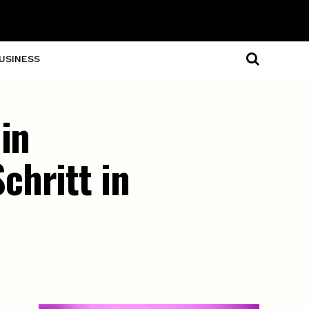
USINESS
in
chritt in