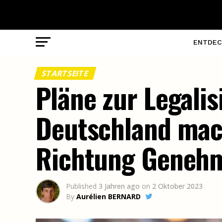
ENTDEC
STARTSEITE
Pläne zur Legali
Deutschland mach
Richtung Geneh
Published
3 Jahren ago
on
2 Oktober 2023
By
Aurélien BERNARD