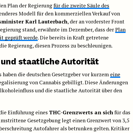
den Plan der Regierung
für die zweite Säule des
ssenderes Modell für den kommerziellen Verkauf von
minister Karl Lauterbach
, der an vorderster Front
egierung stand, erwähnte im Dezember, dass der
Plan
it geprüft werde
. Die bereits in Kraft getretene
die Regierung, diesen Prozess zu beschleunigen.
nd staatliche Autorität
s haben die deutschen Gesetzgeber vor kurzem
eine
egalisierung von Cannabis gebilligt. Diese Änderungen
koholeinfluss und die staatliche Autorität über den
 die Einführung eines
THC-Grenzwerts an sich
für das
umstrittene Gesetzgebung legt einen Grenzwert von 3,5
berschreitung Autofahrer als betrunken gelten. Kritiker