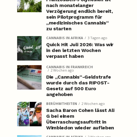
nach monatelanger
Verzögerung endlich bereit,
sein Pilotprogramm für
„medizinisches Cannabis“
zu starten
CANNABIS IN AFRIKA
3 Tagen ago
Quick Hit Juli 2026: Was wir
in den letzten Wochen
verpasst haben
CANNABIS IN FRANKREICH
2 Wochen ago
Die „Cannabis“-Geldstrafe
wurde durch das RIPOST-
Gesetz auf 500 Euro
angehoben
BERÜHMTHEITEN
2 Wochen ago
Sacha Baron Cohen lässt Ali
G bei einem
Überraschungsauftritt in
Wimbledon wieder aufleben
CANNABIS IN AFRIKA
2 Wochen ago