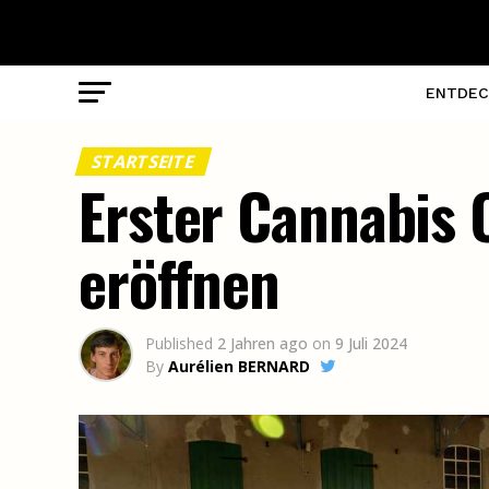
ENTDEC
STARTSEITE
Erster Cannabis 
eröffnen
Published
2 Jahren ago
on
9 Juli 2024
By
Aurélien BERNARD