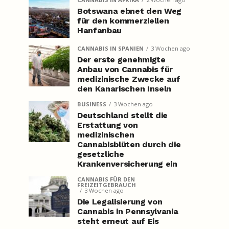
Botswana ebnet den Weg
für den kommerziellen
Hanfanbau
CANNABIS IN SPANIEN
3 Wochen ago
Der erste genehmigte
Anbau von Cannabis für
medizinische Zwecke auf
den Kanarischen Inseln
BUSINESS
3 Wochen ago
Deutschland stellt die
Erstattung von
medizinischen
Cannabisblüten durch die
gesetzliche
Krankenversicherung ein
CANNABIS FÜR DEN
FREIZEITGEBRAUCH
3 Wochen ago
Die Legalisierung von
Cannabis in Pennsylvania
steht erneut auf Eis