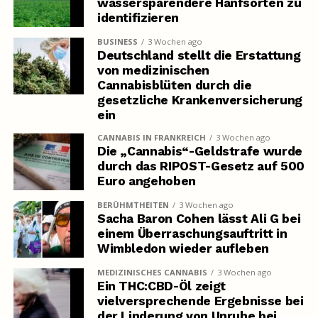
wassersparendere Hanfsorten zu
identifizieren
BUSINESS
3 Wochen ago
Deutschland stellt die Erstattung
von medizinischen
Cannabisblüten durch die
gesetzliche Krankenversicherung
ein
CANNABIS IN FRANKREICH
3 Wochen ago
Die „Cannabis“-Geldstrafe wurde
durch das RIPOST-Gesetz auf 500
Euro angehoben
BERÜHMTHEITEN
3 Wochen ago
Sacha Baron Cohen lässt Ali G bei
einem Überraschungsauftritt in
Wimbledon wieder aufleben
MEDIZINISCHES CANNABIS
3 Wochen ago
Ein THC:CBD-Öl zeigt
vielversprechende Ergebnisse bei
der Linderung von Unruhe bei