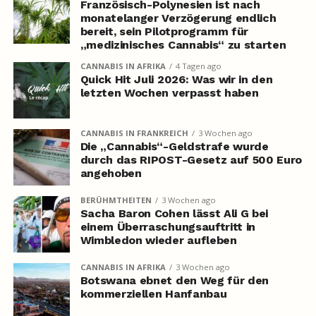
Französisch-Polynesien ist nach
monatelanger Verzögerung endlich
bereit, sein Pilotprogramm für
„medizinisches Cannabis“ zu starten
CANNABIS IN AFRIKA
4 Tagen ago
Quick Hit Juli 2026: Was wir in den
letzten Wochen verpasst haben
CANNABIS IN FRANKREICH
3 Wochen ago
Die „Cannabis“-Geldstrafe wurde
durch das RIPOST-Gesetz auf 500 Euro
angehoben
BERÜHMTHEITEN
3 Wochen ago
Sacha Baron Cohen lässt Ali G bei
einem Überraschungsauftritt in
Wimbledon wieder aufleben
CANNABIS IN AFRIKA
3 Wochen ago
Botswana ebnet den Weg für den
kommerziellen Hanfanbau