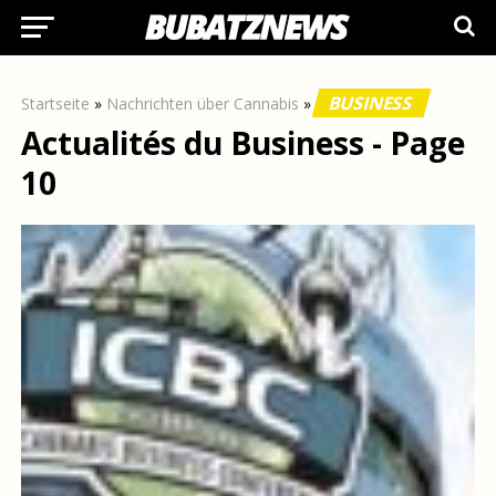
BUSINESS
Startseite
»
Nachrichten über Cannabis
»
Actualités du Business - Page
10