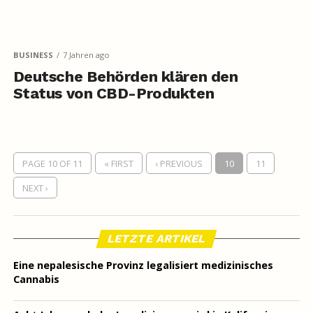
BUSINESS
7 Jahren ago
Deutsche Behörden klären den
Status von CBD-Produkten
PAGE 10 OF 11
« FIRST
‹ PREVIOUS
10
11
NEXT ›
LETZTE ARTIKEL
Eine nepalesische Provinz legalisiert medizinisches
Cannabis