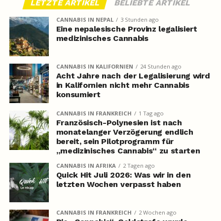
LETZTE ARTIKEL
BELIEBTE ARTIKEL
CANNABIS IN NEPAL
3 Stunden ago
Eine nepalesische Provinz legalisiert
medizinisches Cannabis
CANNABIS IN KALIFORNIEN
24 Stunden ago
Acht Jahre nach der Legalisierung wird
in Kalifornien nicht mehr Cannabis
konsumiert
CANNABIS IN FRANKREICH
1 Tag ago
Französisch-Polynesien ist nach
monatelanger Verzögerung endlich
bereit, sein Pilotprogramm für
„medizinisches Cannabis“ zu starten
CANNABIS IN AFRIKA
2 Tagen ago
Quick Hit Juli 2026: Was wir in den
letzten Wochen verpasst haben
CANNABIS IN FRANKREICH
2 Wochen ago