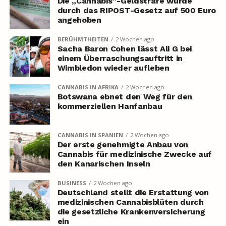
Die „Cannabis“-Geldstrafe wurde
durch das RIPOST-Gesetz auf 500 Euro
angehoben
BERÜHMTHEITEN
2 Wochen ago
Sacha Baron Cohen lässt Ali G bei
einem Überraschungsauftritt in
Wimbledon wieder aufleben
CANNABIS IN AFRIKA
2 Wochen ago
Botswana ebnet den Weg für den
kommerziellen Hanfanbau
CANNABIS IN SPANIEN
2 Wochen ago
Der erste genehmigte Anbau von
Cannabis für medizinische Zwecke auf
den Kanarischen Inseln
BUSINESS
2 Wochen ago
Deutschland stellt die Erstattung von
medizinischen Cannabisblüten durch
die gesetzliche Krankenversicherung
ein