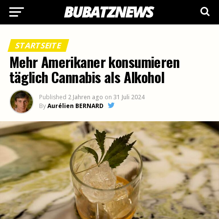
STARTSEITE
Mehr Amerikaner konsumieren
täglich Cannabis als Alkohol
Published
2 Jahren ago
on
31 Juli 2024
By
Aurélien BERNARD