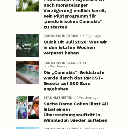
nach monatelanger
Verzögerung endlich bereit,
sein Pilotprogramm für
„medizinisches Cannabis“
zu starten
CANNABIS IN AFRIKA
3 Tagen ago
Quick Hit Juli 2026: Was wir
in den letzten Wochen
verpasst haben
CANNABIS IN FRANKREICH
2 Wochen ago
Die „Cannabis“-Geldstrafe
wurde durch das RIPOST-
Gesetz auf 500 Euro
angehoben
BERÜHMTHEITEN
2 Wochen ago
Sacha Baron Cohen lässt Ali
G bei einem
Überraschungsauftritt in
Wimbledon wieder aufleben
CANNABIS IN AFRIKA
2 Wochen ago