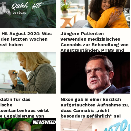
 Hit August 2024: Was
Jüngere Patienten
n den letzten Wochen
verwenden medizinisches
sst haben
Cannabis zur Behandlung von
Angstzuständen, PTBS und
chronischen Schmerzen laut
einer Studie
datin für das
Nixon gab in einer kürzlich
ische
aufgetauchten Aufnahme zu,
sentantenhaus wirbt
dass Cannabis „nicht
ie Legalisierung von
besonders gefährlich“ sei
bis, indem sie es
umiert