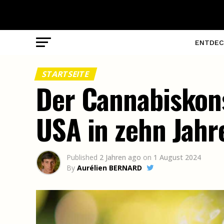
ENTDEC
STARTSEITE
Der Cannabiskons
USA in zehn Jah
Published
2 Jahren ago
on
1 August 2024
By
Aurélien BERNARD