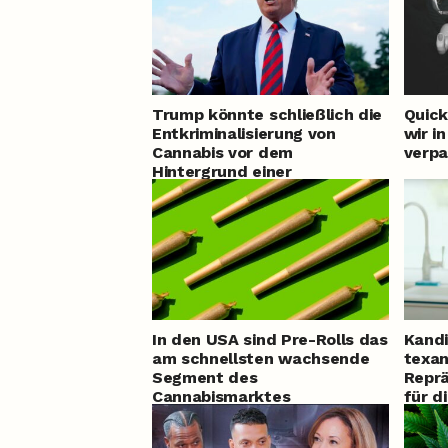
Trump könnte schließlich die
Quick
Entkriminalisierung von
wir i
Cannabis vor dem
verpa
Hintergrund einer
landesweiten Legalisierung
unterstützen
In den USA sind Pre-Rolls das
Kandi
am schnellsten wachsende
texan
Segment des
Reprä
Cannabismarktes
für d
Canna
kons