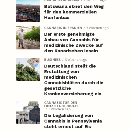
Botswana ebnet den Weg
für den kommerziellen
Hanfanbau
CANNABIS IN SPANIEN
3 Wochen ago
Der erste genehmigte
Anbau von Cannabis für
medizinische Zwecke auf
den Kanarischen Inseln
BUSINESS
3 Wochen ago
Deutschland stellt die
Erstattung von
medizinischen
Cannabisblüten durch die
gesetzliche
Krankenversicherung ein
CANNABIS FÜR DEN
FREIZEITGEBRAUCH
3 Wochen ago
Die Legalisierung von
Cannabis in Pennsylvania
steht erneut auf Eis