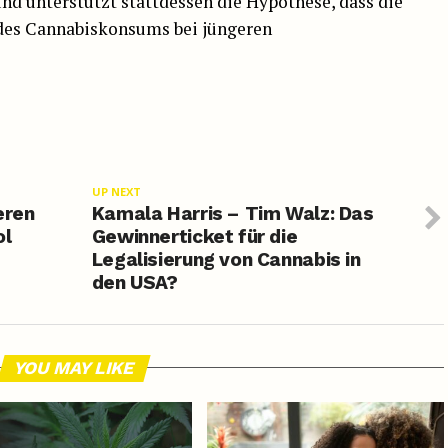
nd unterstützt stattdessen die Hypothese, dass die
 des Cannabiskonsums bei jüngeren
UP NEXT
eren
Kamala Harris – Tim Walz: Das
ol
Gewinnerticket für die
Legalisierung von Cannabis in
den USA?
YOU MAY LIKE