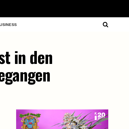
USINESS
t in den
gegangen