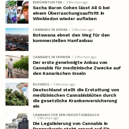
BERÜHMTHEITEN
3 Wochen ago
Sacha Baron Cohen lässt Ali G bei
einem Überraschungsauftritt in
Wimbledon wieder aufleben
CANNABIS IN AFRIKA
3 Wochen ago
Botswana ebnet den Weg für den
kommerziellen Hanfanbau
CANNABIS IN SPANIEN
3 Wochen ago
Der erste genehmigte Anbau von
Cannabis für medizinische Zwecke auf
den Kanarischen Inseln
BUSINESS
3 Wochen ago
Deutschland stellt die Erstattung von
medizinischen Cannabisblüten durch
die gesetzliche Krankenversicherung
ein
CANNABIS FÜR DEN FREIZEITGEBRAUCH
3 Wochen ago
Die Legalisierung von Cannabis in
Pennsylvania steht erneut auf Eis