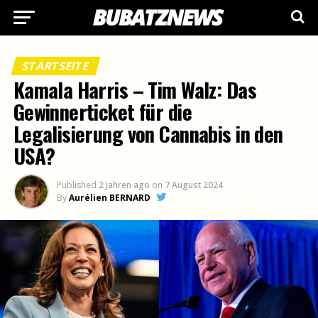
STARTSEITE
Kamala Harris – Tim Walz: Das
Gewinnerticket für die
Legalisierung von Cannabis in den
USA?
Published
2 Jahren ago
on
7 August 2024
By
Aurélien BERNARD