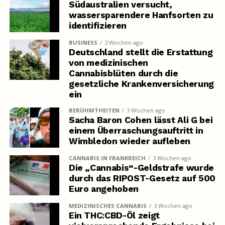
Südaustralien versucht,
wassersparendere Hanfsorten zu
identifizieren
BUSINESS
3 Wochen ago
Deutschland stellt die Erstattung
von medizinischen
Cannabisblüten durch die
gesetzliche Krankenversicherung
ein
BERÜHMTHEITEN
3 Wochen ago
Sacha Baron Cohen lässt Ali G bei
einem Überraschungsauftritt in
Wimbledon wieder aufleben
CANNABIS IN FRANKREICH
3 Wochen ago
Die „Cannabis“-Geldstrafe wurde
durch das RIPOST-Gesetz auf 500
Euro angehoben
MEDIZINISCHES CANNABIS
3 Wochen ago
Ein THC:CBD-Öl zeigt