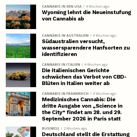
CANNABIS IN DEN USA
4 Wochen ago
Wyoming lehnt die Neueinstufung
von Cannabis ab
CANNABIS IN AUSTRALIEN
4 Wochen ago
Südaustralien versucht,
wassersparendere Hanfsorten zu
identifizieren
CANNABIS IN ITALIEN
4 Wochen ago
Die italienischen Gerichte
schwächen das Verbot von CBD-
Blüten in Italien weiter ab
CANNABIS IN FRANKREICH
4 Wochen ago
Medizinisches Cannabis: Die
dritte Ausgabe von „Science in
the City“ findet am 28. und 29.
September 2026 in Paris statt
BUSINESS
2 Wochen ago
Deutschland stellt die Erstattung