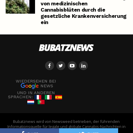
von medizinischen
Cannabisblüten durch die
gesetzliche Krankenversicherung
ein
WIEDERSEHEN BEI
NEWS
UND IN ANDEREN
SPRACHEN:
Bubatznews wird von Newsweed betrieben, der führenden
Informationsquelle für legale und globale Cannabis-Nachrichten in
Europa. - © Newsweed