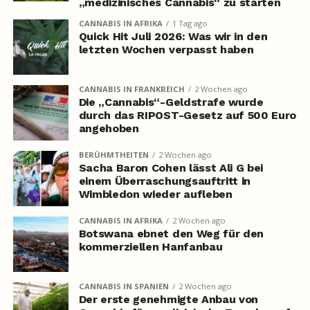
„medizinisches Cannabis“ zu starten
CANNABIS IN AFRIKA
1 Tag ago
Quick Hit Juli 2026: Was wir in den
letzten Wochen verpasst haben
CANNABIS IN FRANKREICH
2 Wochen ago
Die „Cannabis“-Geldstrafe wurde
durch das RIPOST-Gesetz auf 500 Euro
angehoben
BERÜHMTHEITEN
2 Wochen ago
Sacha Baron Cohen lässt Ali G bei
einem Überraschungsauftritt in
Wimbledon wieder aufleben
CANNABIS IN AFRIKA
2 Wochen ago
Botswana ebnet den Weg für den
kommerziellen Hanfanbau
CANNABIS IN SPANIEN
2 Wochen ago
Der erste genehmigte Anbau von