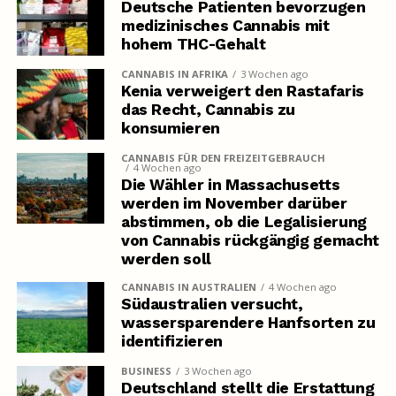
Deutsche Patienten bevorzugen
medizinisches Cannabis mit
hohem THC-Gehalt
CANNABIS IN AFRIKA
3 Wochen ago
Kenia verweigert den Rastafaris
das Recht, Cannabis zu
konsumieren
CANNABIS FÜR DEN FREIZEITGEBRAUCH
4 Wochen ago
Die Wähler in Massachusetts
werden im November darüber
abstimmen, ob die Legalisierung
von Cannabis rückgängig gemacht
werden soll
CANNABIS IN AUSTRALIEN
4 Wochen ago
Südaustralien versucht,
wassersparendere Hanfsorten zu
identifizieren
BUSINESS
3 Wochen ago
Deutschland stellt die Erstattung