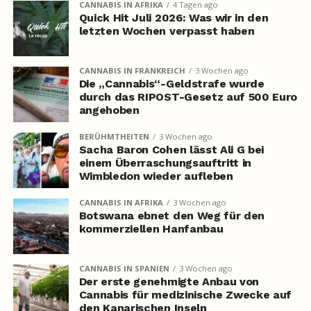
CANNABIS IN AFRIKA
4 Tagen ago
Quick Hit Juli 2026: Was wir in den
letzten Wochen verpasst haben
CANNABIS IN FRANKREICH
3 Wochen ago
Die „Cannabis“-Geldstrafe wurde
durch das RIPOST-Gesetz auf 500 Euro
angehoben
BERÜHMTHEITEN
3 Wochen ago
Sacha Baron Cohen lässt Ali G bei
einem Überraschungsauftritt in
Wimbledon wieder aufleben
CANNABIS IN AFRIKA
3 Wochen ago
Botswana ebnet den Weg für den
kommerziellen Hanfanbau
CANNABIS IN SPANIEN
3 Wochen ago
Der erste genehmigte Anbau von
Cannabis für medizinische Zwecke auf
den Kanarischen Inseln