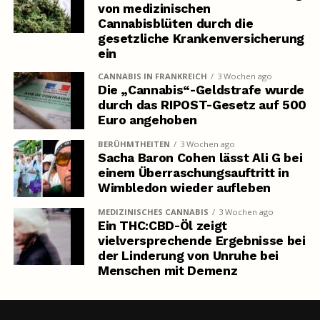
von medizinischen
Cannabisblüten durch die
gesetzliche Krankenversicherung
ein
CANNABIS IN FRANKREICH
3 Wochen ago
Die „Cannabis“-Geldstrafe wurde
durch das RIPOST-Gesetz auf 500
Euro angehoben
BERÜHMTHEITEN
3 Wochen ago
Sacha Baron Cohen lässt Ali G bei
einem Überraschungsauftritt in
Wimbledon wieder aufleben
MEDIZINISCHES CANNABIS
3 Wochen ago
Ein THC:CBD-Öl zeigt
vielversprechende Ergebnisse bei
der Linderung von Unruhe bei
Menschen mit Demenz