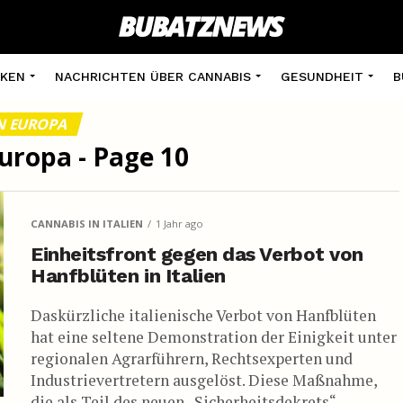
KEN
NACHRICHTEN ÜBER CANNABIS
GESUNDHEIT
B
N EUROPA
Europa - Page 10
CANNABIS IN ITALIEN
1 Jahr ago
Einheitsfront gegen das Verbot von
Hanfblüten in Italien
Daskürzliche italienische Verbot von Hanfblüten
hat eine seltene Demonstration der Einigkeit unter
regionalen Agrarführern, Rechtsexperten und
Industrievertretern ausgelöst. Diese Maßnahme,
die als Teil des neuen „Sicherheitsdekrets“...