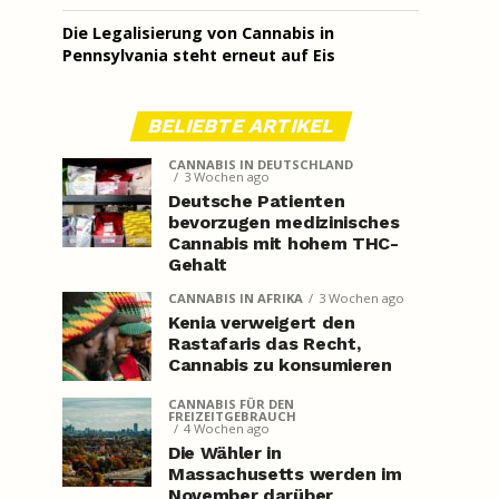
Die Legalisierung von Cannabis in
Pennsylvania steht erneut auf Eis
BELIEBTE ARTIKEL
CANNABIS IN DEUTSCHLAND
3 Wochen ago
Deutsche Patienten
bevorzugen medizinisches
Cannabis mit hohem THC-
Gehalt
CANNABIS IN AFRIKA
3 Wochen ago
Kenia verweigert den
Rastafaris das Recht,
Cannabis zu konsumieren
CANNABIS FÜR DEN
FREIZEITGEBRAUCH
4 Wochen ago
Die Wähler in
Massachusetts werden im
November darüber