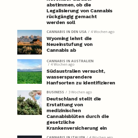
abstimmen, ob die
Legalisierung von Cannabis
rückgängig gemacht
werden soll
CANNABIS IN DEN USA
4 Wochen ago
Wyoming lehnt die
Neueinstufung von
Cannabis ab
CANNABIS IN AUSTRALIEN
4 Wochen ago
Südaustralien versucht,
wassersparendere
Hanfsorten zu identifizieren
BUSINESS
3 Wochen ago
Deutschland stellt die
Erstattung von
medizinischen
Cannabisblüten durch die
gesetzliche
Krankenversicherung ein
CANNABIS IN ITALIEN
4 Wochen ago