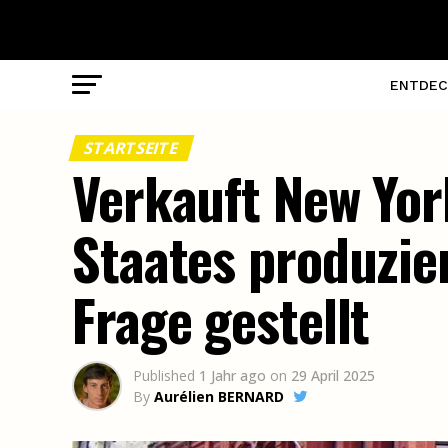
ENTDEC
STARTSEITE
Verkauft New Yor
Staates produzie
Frage gestellt
Published
1 Jahr ago
on
29 April 2025
By
Aurélien BERNARD