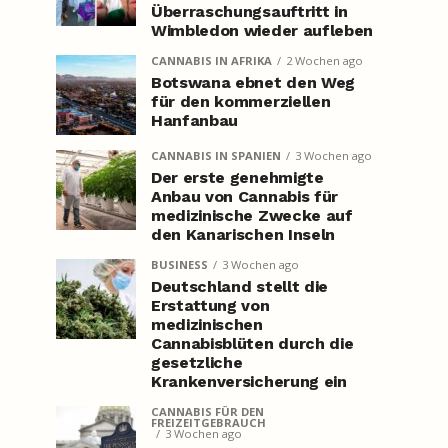
Überraschungsauftritt in
Wimbledon wieder aufleben
CANNABIS IN AFRIKA
2 Wochen ago
Botswana ebnet den Weg
für den kommerziellen
Hanfanbau
CANNABIS IN SPANIEN
3 Wochen ago
Der erste genehmigte
Anbau von Cannabis für
medizinische Zwecke auf
den Kanarischen Inseln
BUSINESS
3 Wochen ago
Deutschland stellt die
Erstattung von
medizinischen
Cannabisblüten durch die
gesetzliche
Krankenversicherung ein
CANNABIS FÜR DEN
FREIZEITGEBRAUCH
3 Wochen ago