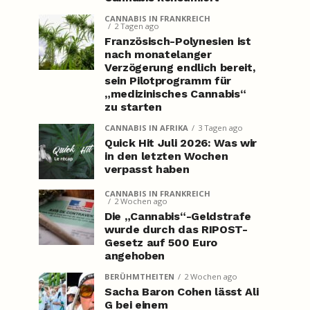
CANNABIS IN FRANKREICH
2 Tagen ago
Französisch-Polynesien ist
nach monatelanger
Verzögerung endlich bereit,
sein Pilotprogramm für
„medizinisches Cannabis“
zu starten
CANNABIS IN AFRIKA
3 Tagen ago
Quick Hit Juli 2026: Was wir
in den letzten Wochen
verpasst haben
CANNABIS IN FRANKREICH
2 Wochen ago
Die „Cannabis“-Geldstrafe
wurde durch das RIPOST-
Gesetz auf 500 Euro
angehoben
BERÜHMTHEITEN
2 Wochen ago
Sacha Baron Cohen lässt Ali
G bei einem