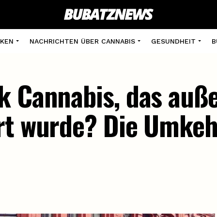
KEN
NACHRICHTEN ÜBER CANNABIS
GESUNDHEIT
B
k Cannabis, das auß
rt wurde? Die Umkeh