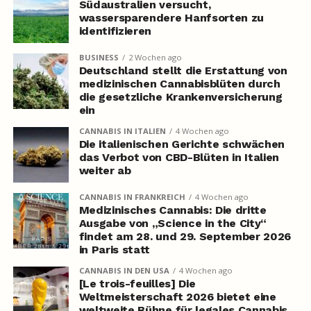
Südaustralien versucht,
wassersparendere Hanfsorten zu
identifizieren
BUSINESS
2 Wochen ago
Deutschland stellt die Erstattung von
medizinischen Cannabisblüten durch
die gesetzliche Krankenversicherung
ein
CANNABIS IN ITALIEN
4 Wochen ago
Die italienischen Gerichte schwächen
das Verbot von CBD-Blüten in Italien
weiter ab
CANNABIS IN FRANKREICH
4 Wochen ago
Medizinisches Cannabis: Die dritte
Ausgabe von „Science in the City“
findet am 28. und 29. September 2026
in Paris statt
CANNABIS IN DEN USA
4 Wochen ago
[Le trois-feuilles] Die
Weltmeisterschaft 2026 bietet eine
weltweite Bühne für legales Cannabis