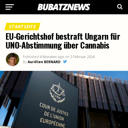
STARTSEITE
EU-Gerichtshof bestraft Ungarn für
UNO-Abstimmung über Cannabis
Published
6 Monaten ago
on
2 Februar 2026
By
Aurélien BERNARD