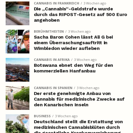
CANNABIS IN FRANKREICH
3 Wochen ago
Die „Cannabis“-Geldstrafe wurde
durch das RIPOST-Gesetz auf 500 Euro
angehoben
BERÜHMTHEITEN
3 Wochen ago
Sacha Baron Cohen lässt Ali G bei
einem Überraschungsauftritt in
Wimbledon wieder aufleben
CANNABIS IN AFRIKA
3 Wochen ago
Botswana ebnet den Weg für den
kommerziellen Hanfanbau
CANNABIS IN SPANIEN
3 Wochen ago
Der erste genehmigte Anbau von
Cannabis für medizinische Zwecke auf
den Kanarischen Inseln
BUSINESS
3 Wochen ago
Deutschland stellt die Erstattung von
medizinischen Cannabisblüten durch
die gesetzliche Krankenversicherung