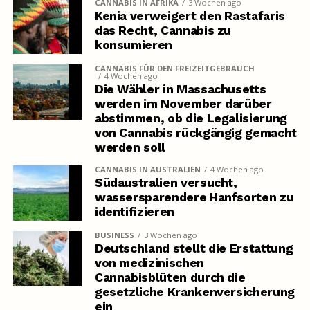
CANNABIS IN AFRIKA
3 Wochen ago
Kenia verweigert den Rastafaris
das Recht, Cannabis zu
konsumieren
CANNABIS FÜR DEN FREIZEITGEBRAUCH
4 Wochen ago
Die Wähler in Massachusetts
werden im November darüber
abstimmen, ob die Legalisierung
von Cannabis rückgängig gemacht
werden soll
CANNABIS IN AUSTRALIEN
4 Wochen ago
Südaustralien versucht,
wassersparendere Hanfsorten zu
identifizieren
BUSINESS
3 Wochen ago
Deutschland stellt die Erstattung
von medizinischen
Cannabisblüten durch die
gesetzliche Krankenversicherung
ein