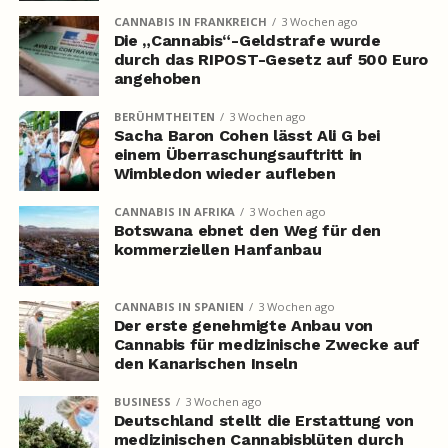
CANNABIS IN FRANKREICH
3 Wochen ago
Die „Cannabis“-Geldstrafe wurde
durch das RIPOST-Gesetz auf 500 Euro
angehoben
BERÜHMTHEITEN
3 Wochen ago
Sacha Baron Cohen lässt Ali G bei
einem Überraschungsauftritt in
Wimbledon wieder aufleben
CANNABIS IN AFRIKA
3 Wochen ago
Botswana ebnet den Weg für den
kommerziellen Hanfanbau
CANNABIS IN SPANIEN
3 Wochen ago
Der erste genehmigte Anbau von
Cannabis für medizinische Zwecke auf
den Kanarischen Inseln
BUSINESS
3 Wochen ago
Deutschland stellt die Erstattung von
medizinischen Cannabisblüten durch