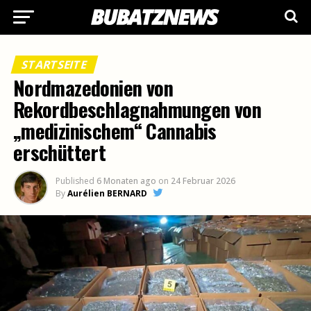
STARTSEITE
Nordmazedonien von
Rekordbeschlagnahmungen von
„medizinischem“ Cannabis
erschüttert
Published
6 Monaten ago
on
24 Februar 2026
By
Aurélien BERNARD