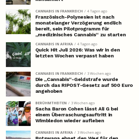
CANNABIS IN FRANKREICH
4 Tagen ago
Französisch-Polynesien ist nach
monatelanger Verzögerung endlich
bereit, sein Pilotprogramm für
„medizinisches Cannabis“ zu starten
CANNABIS IN AFRIKA
4 Tagen ago
Quick Hit Juli 2026: Was wir in den
letzten Wochen verpasst haben
CANNABIS IN FRANKREICH
3 Wochen ago
Die „Cannabis“-Geldstrafe wurde
durch das RIPOST-Gesetz auf 500 Euro
angehoben
BERÜHMTHEITEN
3 Wochen ago
Sacha Baron Cohen lässt Ali G bei
einem Überraschungsauftritt in
Wimbledon wieder aufleben
CANNABIS IN AFRIKA
3 Wochen ago
Botswana ebnet den Weg für den