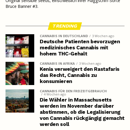
Original Sensible Seeds, einschließlich ihrer Flaggschiff-Sorte
Bruce Banner #3.
TRENDING
CANNABIS IN DEUTSCHLAND
3 Wochen ago
Deutsche Patienten bevorzugen
medizinisches Cannabis mit
hohem THC-Gehalt
CANNABIS IN AFRIKA
3 Wochen ago
Kenia verweigert den Rastafaris
das Recht, Cannabis zu
konsumieren
CANNABIS FÜR DEN FREIZEITGEBRAUCH
4 Wochen ago
Die Wähler in Massachusetts
werden im November darüber
abstimmen, ob die Legalisierung
von Cannabis rückgängig gemacht
werden soll