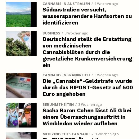
CANNABIS IN AUSTRALIEN
4 Wochen ago
Südaustralien versucht,
wassersparendere Hanfsorten zu
identifizieren
BUSINESS
3 Wochen ago
Deutschland stellt die Erstattung
von medizinischen
Cannabisblüten durch die
gesetzliche Krankenversicherung
ein
CANNABIS IN FRANKREICH
3 Wochen ago
Die „Cannabis“-Geldstrafe wurde
durch das RIPOST-Gesetz auf 500
Euro angehoben
BERÜHMTHEITEN
3 Wochen ago
Sacha Baron Cohen lässt Ali G bei
einem Überraschungsauftritt in
Wimbledon wieder aufleben
MEDIZINISCHES CANNABIS
3 Wochen ago