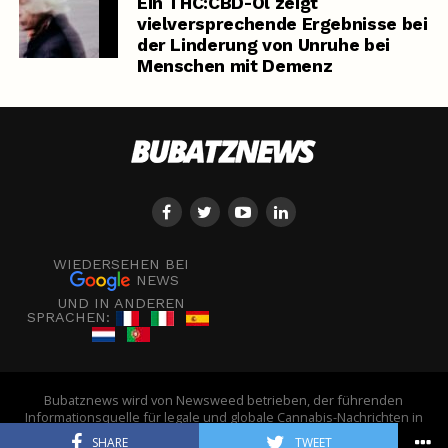
Ein THC:CBD-Öl zeigt
vielversprechende Ergebnisse bei
der Linderung von Unruhe bei
Menschen mit Demenz
WIEDERSEHEN BEI
NEWS
UND IN ANDEREN
SPRACHEN:
Bubatznews wird von Newsweed betrieben, der führenden
Informationsquelle für legale und globale Cannabis-Nachrichten in
Europa. - © Newsweed
SHARE
TWEET