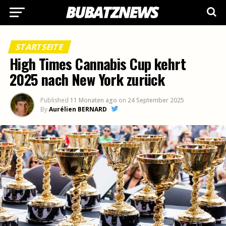
STARTSEITE
High Times Cannabis Cup kehrt
2025 nach New York zurück
Published
11 Monaten ago
on
24 September 2025
By
Aurélien BERNARD