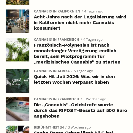
CANNABIS IN KALIFORNIEN
4 Tagen ago
Acht Jahre nach der Legalisierung wird
in Kalifornien nicht mehr Cannabis
konsumiert
CANNABIS IN FRANKREICH
4 Tagen ago
Französisch-Polynesien ist nach
monatelanger Verzögerung endlich
bereit, sein Pilotprogramm für
„medizinisches Cannabis“ zu starten
CANNABIS IN AFRIKA
5 Tagen ago
Quick Hit Juli 2026: Was wir in den
letzten Wochen verpasst haben
CANNABIS IN FRANKREICH
3 Wochen ago
Die „Cannabis“-Geldstrafe wurde
durch das RIPOST-Gesetz auf 500 Euro
angehoben
BERÜHMTHEITEN
3 Wochen ago
Sacha Baron Cohen lässt Ali G bei