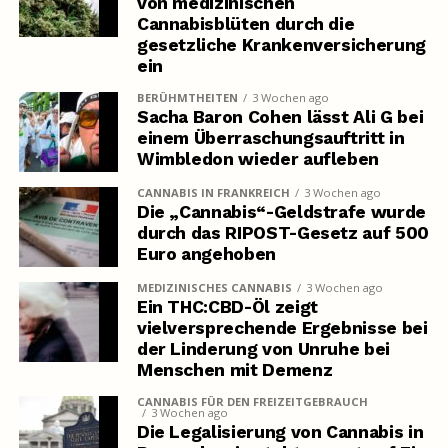
von medizinischen
Cannabisblüten durch die
gesetzliche Krankenversicherung
ein
BERÜHMTHEITEN
3 Wochen ago
Sacha Baron Cohen lässt Ali G bei
einem Überraschungsauftritt in
Wimbledon wieder aufleben
CANNABIS IN FRANKREICH
3 Wochen ago
Die „Cannabis“-Geldstrafe wurde
durch das RIPOST-Gesetz auf 500
Euro angehoben
MEDIZINISCHES CANNABIS
3 Wochen ago
Ein THC:CBD-Öl zeigt
vielversprechende Ergebnisse bei
der Linderung von Unruhe bei
Menschen mit Demenz
CANNABIS FÜR DEN FREIZEITGEBRAUCH
3 Wochen ago
Die Legalisierung von Cannabis in