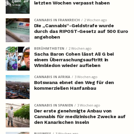
letzten Wochen verpasst haben
CANNABIS IN FRANKREICH
2 Wochen ago
Die „Cannabis“-Geldstrafe wurde
durch das RIPOST-Gesetz auf 500 Euro
angehoben
BERÜHMTHEITEN
2 Wochen ago
Sacha Baron Cohen lässt Ali G bei
einem Überraschungsauftritt in
Wimbledon wieder aufleben
CANNABIS IN AFRIKA
3 Wochen ago
Botswana ebnet den Weg für den
kommerziellen Hanfanbau
CANNABIS IN SPANIEN
3 Wochen ago
Der erste genehmigte Anbau von
Cannabis für medizinische Zwecke auf
den Kanarischen Inseln
BUSINESS
3 Wochen ago