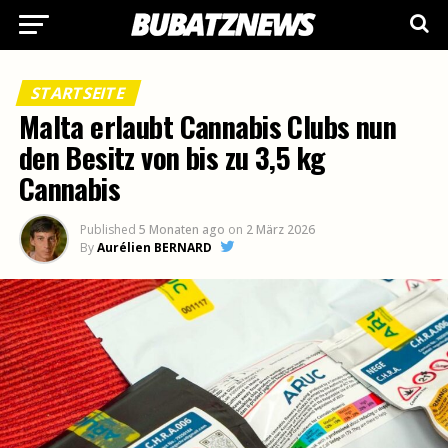
STARTSEITE
Malta erlaubt Cannabis Clubs nun
den Besitz von bis zu 3,5 kg
Cannabis
Published
5 Monaten ago
on
2 März 2026
By
Aurélien BERNARD