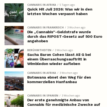
CANNABIS IN AFRIKA
5 Tagen ago
Quick Hit Juli 2026: Was wir in den
letzten Wochen verpasst haben
CANNABIS IN FRANKREICH
3 Wochen ago
Die „Cannabis“-Geldstrafe wurde
durch das RIPOST-Gesetz auf 500 Euro
angehoben
BERÜHMTHEITEN
3 Wochen ago
Sacha Baron Cohen lässt Ali G bei
einem Überraschungsauftritt in
Wimbledon wieder aufleben
CANNABIS IN AFRIKA
3 Wochen ago
Botswana ebnet den Weg für den
kommerziellen Hanfanbau
CANNABIS IN SPANIEN
3 Wochen ago
Der erste genehmigte Anbau von
Cannabis für medizinische Zwecke auf