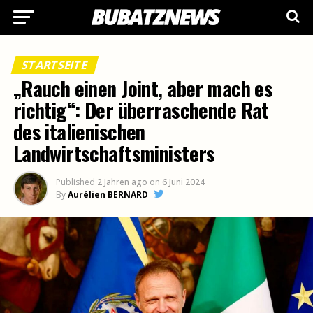
STARTSEITE
„Rauch einen Joint, aber mach es
richtig“: Der überraschende Rat
des italienischen
Landwirtschaftsministers
Published
2 Jahren ago
on
6 Juni 2024
By
Aurélien BERNARD