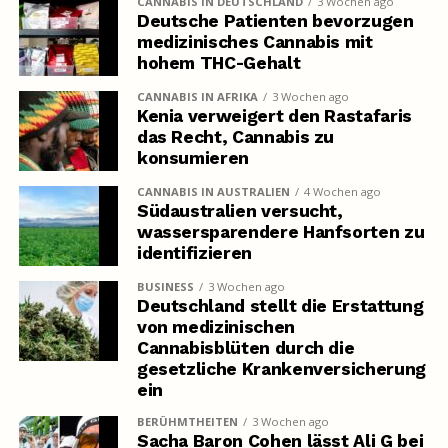
CANNABIS IN DEUTSCHLAND
3 Wochen ago
Deutsche Patienten bevorzugen
medizinisches Cannabis mit
hohem THC-Gehalt
CANNABIS IN AFRIKA
3 Wochen ago
Kenia verweigert den Rastafaris
das Recht, Cannabis zu
konsumieren
CANNABIS IN AUSTRALIEN
4 Wochen ago
Südaustralien versucht,
wassersparendere Hanfsorten zu
identifizieren
BUSINESS
3 Wochen ago
Deutschland stellt die Erstattung
von medizinischen
Cannabisblüten durch die
gesetzliche Krankenversicherung
ein
BERÜHMTHEITEN
3 Wochen ago
Sacha Baron Cohen lässt Ali G bei