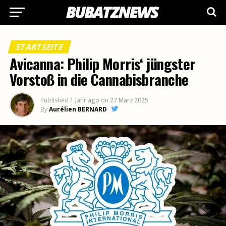
STARTSEITE
Avicanna: Philip Morris‘ jüngster
Vorstoß in die Cannabisbranche
Published
1 Jahr ago
on
27 März 2025
By
Aurélien BERNARD