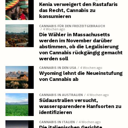
Kenia verweigert den Rastafaris
das Recht, Cannabis zu
konsumieren
CANNABIS FÜR DEN FREIZEITGEBRAUCH
4 Wochen ago
Die Wähler in Massachusetts
werden im November darüber
abstimmen, ob die Legalisierung
von Cannabis rückgängig gemacht
werden soll
CANNABIS IN DEN USA
4 Wochen ago
Wyoming lehnt die Neueinstufung
von Cannabis ab
CANNABIS IN AUSTRALIEN
4 Wochen ago
Südaustralien versucht,
wassersparendere Hanfsorten zu
identifizieren
CANNABIS IN ITALIEN
4 Wochen ago
Die italienischen Gerichte