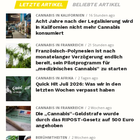
LETZTE ARTIKEL
BELIEBTE ARTIKEL
CANNABIS IN KALIFORNIEN
16 Stunden ago
Acht Jahre nach der Legalisierung wird
in Kalifornien nicht mehr Cannabis
konsumiert
CANNABIS IN FRANKREICH
21 Stunden ago
Französisch-Polynesien ist nach
monatelanger Verzögerung endlich
bereit, sein Pilotprogramm für
„medizinisches Cannabis“ zu starten
CANNABIS IN AFRIKA
2 Tagen ago
Quick Hit Juli 2026: Was wir in den
letzten Wochen verpasst haben
CANNABIS IN FRANKREICH
2 Wochen ago
Die „Cannabis“-Geldstrafe wurde
durch das RIPOST-Gesetz auf 500 Euro
angehoben
BERÜHMTHEITEN
2 Wochen ago