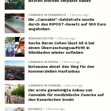
letzten Wochen verpasst haben
CANNABIS IN FRANKREICH
2 Wochen ago
Die „Cannabis“-Geldstrafe wurde
durch das RIPOST-Gesetz auf 500 Euro
angehoben
BERÜHMTHEITEN
2 Wochen ago
Sacha Baron Cohen lässt Ali G bei
einem Überraschungsauftritt in
Wimbledon wieder aufleben
CANNABIS IN AFRIKA
2 Wochen ago
Botswana ebnet den Weg für den
kommerziellen Hanfanbau
CANNABIS IN SPANIEN
3 Wochen ago
Der erste genehmigte Anbau von
Cannabis für medizinische Zwecke auf
den Kanarischen Inseln
BUSINESS
3 Wochen ago