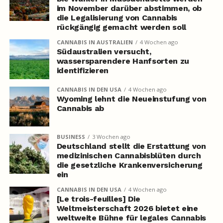
im November darüber abstimmen, ob
die Legalisierung von Cannabis
rückgängig gemacht werden soll
CANNABIS IN AUSTRALIEN
4 Wochen ago
Südaustralien versucht,
wassersparendere Hanfsorten zu
identifizieren
CANNABIS IN DEN USA
4 Wochen ago
Wyoming lehnt die Neueinstufung von
Cannabis ab
BUSINESS
3 Wochen ago
Deutschland stellt die Erstattung von
medizinischen Cannabisblüten durch
die gesetzliche Krankenversicherung
ein
CANNABIS IN DEN USA
4 Wochen ago
[Le trois-feuilles] Die
Weltmeisterschaft 2026 bietet eine
weltweite Bühne für legales Cannabis