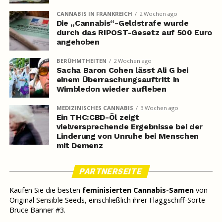
CANNABIS IN FRANKREICH
2 Wochen ago
Die „Cannabis“-Geldstrafe wurde
durch das RIPOST-Gesetz auf 500 Euro
angehoben
BERÜHMTHEITEN
2 Wochen ago
Sacha Baron Cohen lässt Ali G bei
einem Überraschungsauftritt in
Wimbledon wieder aufleben
MEDIZINISCHES CANNABIS
3 Wochen ago
Ein THC:CBD-Öl zeigt
vielversprechende Ergebnisse bei der
Linderung von Unruhe bei Menschen
mit Demenz
PARTNERSEITE
Kaufen Sie die besten
feminisierten Cannabis-Samen
von
Original Sensible Seeds, einschließlich ihrer Flaggschiff-Sorte
Bruce Banner #3.