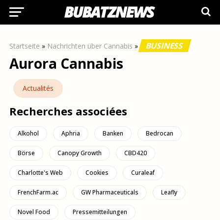
BUSINESS
Startseite
»
Nachrichten über Cannabis
»
Aurora Cannabis
Actualités
Recherches associées
Alkohol
Aphria
Banken
Bedrocan
Börse
Canopy Growth
CBD420
Charlotte's Web
Cookies
Curaleaf
FrenchFarm.ac
GW Pharmaceuticals
Leafly
Novel Food
Pressemitteilungen