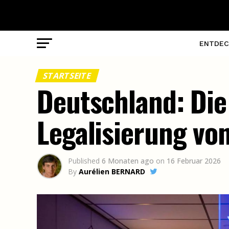
ENTDEC
STARTSEITE
Deutschland: Die 
Legalisierung vo
Published
6 Monaten ago
on
16 Februar 2026
By
Aurélien BERNARD