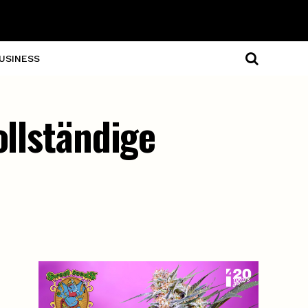
USINESS
ollständige