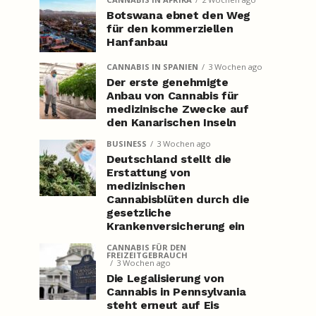
Botswana ebnet den Weg
für den kommerziellen
Hanfanbau
CANNABIS IN SPANIEN
3 Wochen ago
Der erste genehmigte
Anbau von Cannabis für
medizinische Zwecke auf
den Kanarischen Inseln
BUSINESS
3 Wochen ago
Deutschland stellt die
Erstattung von
medizinischen
Cannabisblüten durch die
gesetzliche
Krankenversicherung ein
CANNABIS FÜR DEN
FREIZEITGEBRAUCH
3 Wochen ago
Die Legalisierung von
Cannabis in Pennsylvania
steht erneut auf Eis