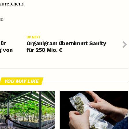
nzureichend.
ND
UP NEXT
für
Organigram übernimmt Sanity
g von
für 250 Mio. €
YOU MAY LIKE