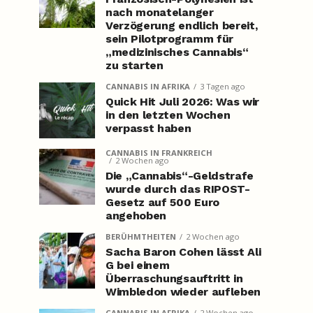
nach monatelanger
Verzögerung endlich bereit,
sein Pilotprogramm für
„medizinisches Cannabis“
zu starten
CANNABIS IN AFRIKA
3 Tagen ago
Quick Hit Juli 2026: Was wir
in den letzten Wochen
verpasst haben
CANNABIS IN FRANKREICH
2 Wochen ago
Die „Cannabis“-Geldstrafe
wurde durch das RIPOST-
Gesetz auf 500 Euro
angehoben
BERÜHMTHEITEN
2 Wochen ago
Sacha Baron Cohen lässt Ali
G bei einem
Überraschungsauftritt in
Wimbledon wieder aufleben
CANNABIS IN AFRIKA
2 Wochen ago